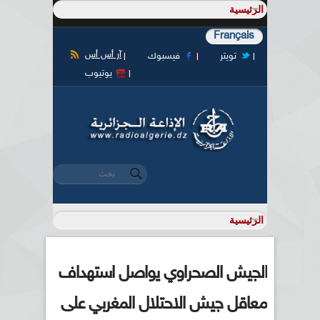
Français
آر أس أس
تويتر
فيسبوك
يوتيوب
‏بحث ‏
استمارة البحث
الجيش الصحراوي يواصل استهداف
معاقل جيش الاحتلال المغربي على