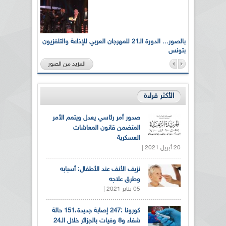
لى أرواح
بالصور... الدورة الـ21 للمهرجان العربي للإذاعة والتلفزيون
بتونس
المزيد من الصور
الأكثر قراءة
صدور أمر رئاسي يعدل ويتمم الأمر
المتضمن قانون المعاشات
العسكرية
20 أبريل 2021 |
نزيف الأنف عند الأطفال: أسبابه
وطرق علاجه
05 يناير 2021 |
كورونا :247 إصابة جديدة،151 حالة
شفاء و8 وفيات بالجزائر خلال الـ24