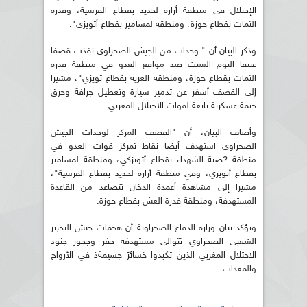
الإحتلال في منطقة أرارة لحديد بقطاع الفرسية، وفدرة
التمات بقطاع حوزة، ومنطقة لمسامير بقطاع أتويزي".
وذكر البيان أن " وحدات من الجيش الصحراوي نفذت قصفا
عنيفا اليوم السبت ضد مواقع العدو في منطقة فدرة
التمات بقطاع حوزة، ومنطقة العرية بقطاع تويزي"، مشيرا
إلى القصف أسفر عن تدمير سيارة وتعطيل جرافة وحرق
خيمة عسكرية تابعة لقوات الاحتلال المغربي.
وأضاف البيان، أن "القصف المركز لوحدات الجيش
الصحراوي استهدف أيضا نقاط تمركز قوات العدو في
منطقة ?صبة الشهداء بقطاع أتويزكي، ومنطقة لمسامير
بقطاع أتويزي، وفي منطقة أرارة لحديد بقطاع الفرسية"،
مشيرا إلى مشاهدة أعمدة الدخان تتصاعد من القاعدة
المستهدفة، ومنطقة فدرة العش بقطاع حوزة.
ويؤكد بيان وزارة الدفاع الصحراوية أن هجمات جيش التحرير
الشعبي الصحراوي تتوالى مستهدفة حفر وجحور جنود
الاحتلال المغربي الذين تكبدوا خسائرَ جسيمةذ في الأرواح
والمعدات.