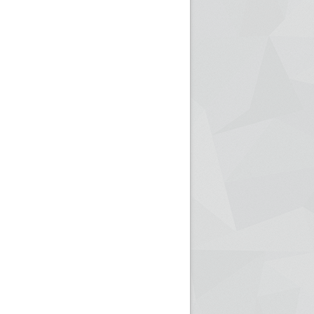
ريم الإذاعة الجزائرية للرياضيين البارالمبيين المتوجين
بالصور... اللقاء الوطني لمديري الإذ
اليات في طوكيو
حول مرافقة وتغطية الإنتخابات المحلية لـ27 نوفمب