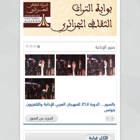
صور الإذاعة
لى أرواح
بالصور... الدورة الـ21 للمهرجان العربي للإذاعة والتلفزيون
بتونس
المزيد من الصور
الأكثر قراءة