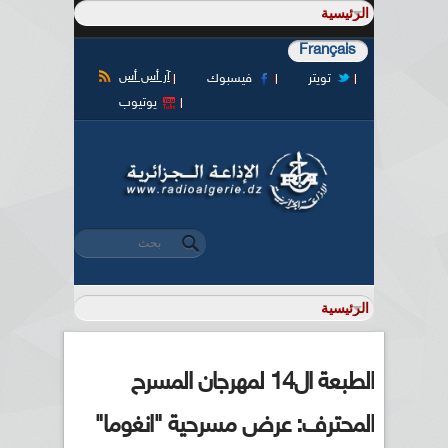
Français
آر أس أس
تويتر
فيسبوك
يوتيوب
‏بحث ‏
استمارة البحث
الطبعة ال14 لمهرجان المسرح
المحترف: عرض مسرحية "انغوما"