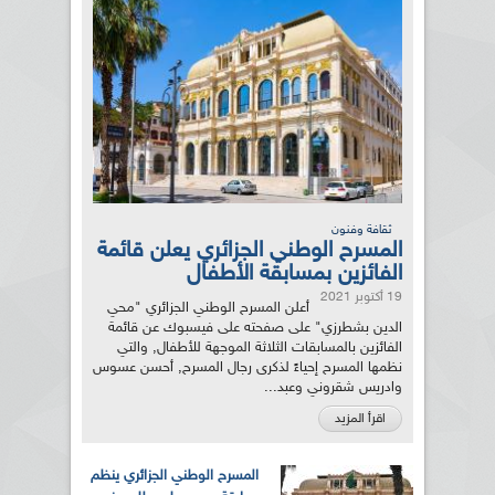
ثقافة وفنون
المسرح الوطني الجزائري يعلن قائمة
الفائزين بمسابقة الأطفال
19 أكتوبر 2021
أعلن المسرح الوطني الجزائري "محي
الدين بشطرزي" على صفحته على فيسبوك عن قائمة
الفائزين بالمسابقات الثلاثة الموجهة للأطفال, والتي
نظمها المسرح إحياءً لذكرى رجال المسرح, أحسن عسوس
وادريس شقروني وعبد...
اقرأ المزيد
المسرح الوطني الجزائري ينظم