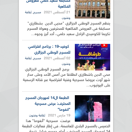
مسابقة سعيد حلمي للعروض
الفكاهية
21 أغسطس 2021
,
مسرح
ثقافة
وفنون
ينظم المسرح الوطني الجزائري "محيي الدين بشطارزي"
مسابقة في العروض الفكاهية للمحترفين وهواة المسرح
تكريما للكوميدي الراحل سعيد حلمي، أحد أبرز وجوه...
كوفيد-19 : برنامج افتراضي
للمسرح الوطني الجزائري
02 أغسطس 2021
,
مسرح
ثقافة
وفنون
برمج المسرح الوطني الجزائري
محي الدين باشطارزي انطلاقا من أمس الأحد وعلى مدار
شهر أوت عروضا مسرحية وفنية افتراضية عبر قناته الرسمية
على اليوتيوب...
الطبعة ال14 لمهرجان المسرح
المحترف: عرض مسرحية
"انغوما"
19 مارس 2021
ثقافة وفنون
عرضت مسرحية "أنغوما" هذا
الخميس بالمسرح البلدي للعاصمة، في إطار فعاليات الطبعة
14 لمهرجان المسرح المحترف، أمام جمهور ضئيل نتيجة