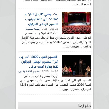
احترام التباعد...
بث عرضي "الرمل الحار" و
"قالت" على قناة اليوتيوب
للمسرح الوطني الجزائري
02 يناير 2021
ثقافة وفنون
بثت قناة اليوتيوب للمسرح
الوطني محي الدين بشطارزي هذا الأربعاء مسرحية "الرمل
الحار" والعرض الراقص "قالت" و هما عرضان بموضوعان
واقعيان. ويهدف بث...
المسرح العربي 2020: "جي بي
أس" للمسرح الوطني الجزائري
تفوز بجائزة أحسن عرض
18 يناير 2020
,
مسرح
ثقافة وفنون
توجت مسرحية "جي بي أس"
للمسرح الوطني الجزائري بجائزة احسن عرض مسرحي عربي
لسنة 2020 مساء الخميس في اختتام فعاليات الدورة ال12
لمهرجان المسرح العربي...
طالع ايضاً