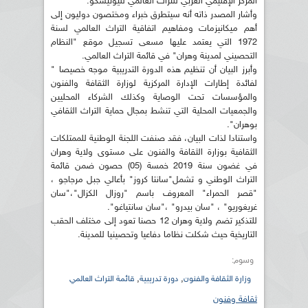
المركز الإقليمي العربي للتراث العالمي لليونيسكو.
وأشار المصدر ذاته أنه سيتطرق خبراء ومختصون دوليون إلى
أهم ميكانيزمات ومفاهيم اتفاقية التراث العالمي لسنة
1972 التي يعتمد عليها مسعى تسجيل موقع "النظام
التحصيني لمدينة وهران" في قائمة التراث العالمي.
وأبرز البيان أن تنظيم هذه الدورة التدريبية موجه خصيصا "
لفائدة إطارات الإدارة المركزية لوزارة الثقافة والفنون
والمؤسسات تحت الوصاية وكذلك الشركاء المحليين
والجمعيات المحلية التي تنشط بمجال حماية التراث الثقافي
بوهران".
واستنادا لذات البيان، فقد صنفت اللجنة الوطنية للممتلكات
الثقافية بوزارة الثقافة والفنون على مستوى ولاية وهران
في غضون سنة 2019 خمسة (05) حصون ضمن قائمة
التراث الوطني و تشمل"سانتا كروز" بأعالي جبل مرجاجو ،
"قصر الحمراء" المعروف باسم "روزال الكزال"،"سان
غريغوريو" ، "سان بيدرو" ،"سان سانتياغو".
للتذكير تضم ولاية وهران 12 حصنا تعود إلى مختلف الحقب
التاريخية حيث شكلت نظاما دفاعيا وتحصينيا للمدينة.
وسوم:
,
,
وزارة الثقافة والفنون
دورة تدريبية
قائمة التراث العالمي
ثقافة وفنون