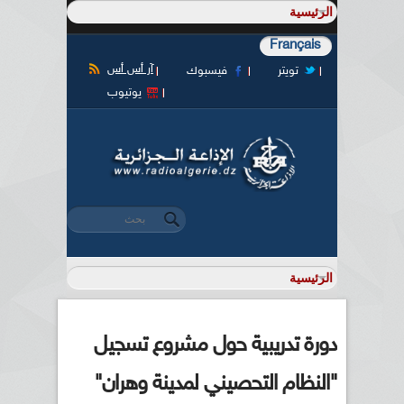
Français
آر أس أس
تويتر
فيسبوك
يوتيوب
‏بحث ‏
استمارة البحث
دورة تدريبية حول مشروع تسجيل
"النظام التحصيني لمدينة وهران"