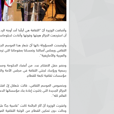
وأضافت الوزيرة أنّ "الثقافة هي أيضًا أحد أوجه ال
أن استرجعت الجزائر هيبتها وقوتها وأعادت لدبلوماسيت
وأوضحت المسؤولة ذاتها أنّ شعار هذا الموسم الجديد
الثقافي ويعكس أصالتنا وتمسكنا بمقوماتنا التي ترص
والعربية والأمازيغية".
وحضر حفل الافتتاح عدد من أعضاء الحكومة ومست
رسمية ورؤساء لجنتي الثقافة في مجلس الأمة وال
مؤسسات ثقافية تابعة للقطاع.
وبخصوص الموسم الثقافي، قالت شعلال إنّ افت
الجزائر الجديدة التي باشرت إعادة بناء مؤسساتها الدس
العالم كله".
واعتبرت الوزيرة أنّ آثار الجائحة كانت "قاسية جدًا 
وحالت دون تمكين القطاع من الوثبة الثقافية ال