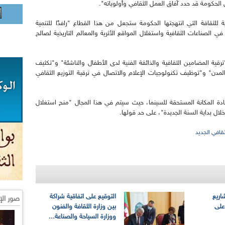
 الحكومة قد حدد آفاق العمل الثقافي وأولوياته".
 للثقافة التي انتهجتها الحكومة ستجعل من هذا القطاع "رافدًا للتنمية
 الصناعات الثقافية واستغلال المواقع الأثرية والمعالم التاريخية لصالح
ة المضامين الثقافية والذائقة الفنية لدى الأطفال والناشئة" و"تكثيف
المدن" و"توظيف تكنولوجيات الإعلام والاتصال في ترقية التوزيع الثقافي
ادة المكانة المستحقة للسينما، حيث سيتم في هذا المجال "منح استغلال
ل بداية السنة الجديدة"، على حد قولها.
قافي الجديد
اريع
التوقيع على اتفاقية شراكة
صور الإ
على
بين وزارة الثقافة والفنون
ووزارة السياحة والصناعة...