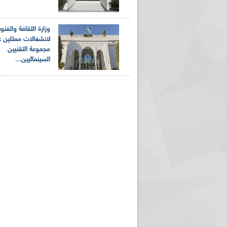
وزارة الثقافة والفن
لانشغالات ممثلين 
مجموعة التقنيين
السينمائيين...
ريم الإذاعة الجزائرية للرياضيين البارالمبيين المتوجين
بالصور... اللقاء الوطني لمديري الإذ
اليات في طوكيو
حول مرافقة وتغطية الإنتخابات المحلية لـ27 نوفمب