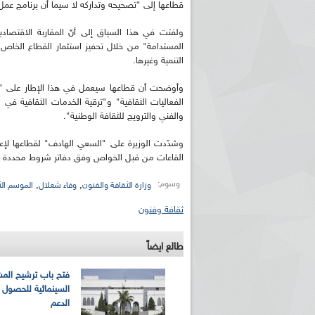
قطاعها إلى "تصحيحه وتداركه لا سيما أن برنامج عمل
ولفتت في هذا السياق إلى أنّ المقاربة الاقتصادية
المستدامة" من خلال تحفيز استثمار القطاع الخاص في
التنمية وغيرها.
وأوضحت أن قطاعها سيعمل في هذا الإطار على "ترقي
الفعاليات الثقافية" و"ترقية الخدمات الثقافية في 
والفني والترويج للثقافة الوطنية".
وشدّدت الوزيرة على "السعي الهادف" لقطاعها لإع
القاعات من قبل الخواص وفق دفاتر شروط محددة خلا
وسوم:
,
,
وزارة الثقافة والفنون
وفاء شعلال
الموسم الث
ثقافة وفنون
طالع ايضاً
فتح باب ترشيح المش
السينمائية للحصول 
الدعم