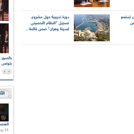
ون تستمع
دورة تدريبية حول مشروع
عن
تسجيل "النظام التحصيني
لمدينة وهران" ضمن قائمة...
اعات الوطنية والجهوية
الإذاعة الجزائرية تقف دقيقة صمت ترحما على أرواح شهداء
ر 2021
17 أكتوبر 1961
بتونس
الأ
العنص
25 يونيو 2021 |