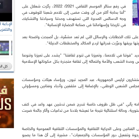
في رفع ستائر الموسم الثقافي 2021/ 2022، ركّزت شعلال على
"أننا بحاجة أكثر من أي وقت مضى إلى تلاحم شعبنا للوقوف في
وجه الدسائس المدبرة التي تستهدف وحدتنا وسيادتنا والتشكيك
في تاريخنا وإسهاماتنا في صناعة الحضارة الإنسانية".
والتلفزي
رد على تلك الخطابات والرسائل التي لم تعد مشفّرة، بل أصبحت واضحة بعد
ها بريقها وعزّزت قدراتها لردع المكائد والمخططات الدنيئة".
 "قوتنا في تلاحمنا، وتميزنا في تنوع ثقافتنا" "يشدد على تميزنا وتنوعنا
 وحدة الشعب والأمة وانتمائه إلى ثقافة متجذرة بكل مكوناتها الإسلامية
كل ال
شارون لرئيس الجمهورية، عبد المجيد تبون، ورؤساء هيئات ومؤسسات
مجلس الشعبي الوطني، بالإضافة إلى مثقفين وأدباء وفنانين ومسؤولي
تاحه يأتي "في ظل ظروف خاصة تندرج ضمن تدشين عهد واعد في كنف
تورية، وحالة استثنائية نتيجة ما تعيشه بلادنا من تداعيات وآثار جائحة ضربت
على الفنانين وعلى الحركية الثقافية والمؤسسات الثقافية العمومية والخاصة
مرجوة وتفعيل دور المؤسسات والجمعيات"، مشيرة إلى أنّ هذا ما يصبو