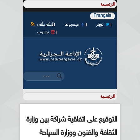
Français
آر أس أس
تويتر
فيسبوك
يوتيوب
‏بحث ‏
استمارة البحث
التوقيع على اتفاقية شراكة بين وزارة
الثقافة والفنون ووزارة السياحة