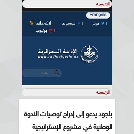
Français
آر أس أس
تويتر
فيسبوك
يوتيوب
‏بحث ‏
استمارة البحث
بلجود يدعو إلى إدراج توصيات الندوة
الوطنية في مشروع الإستراتيجية