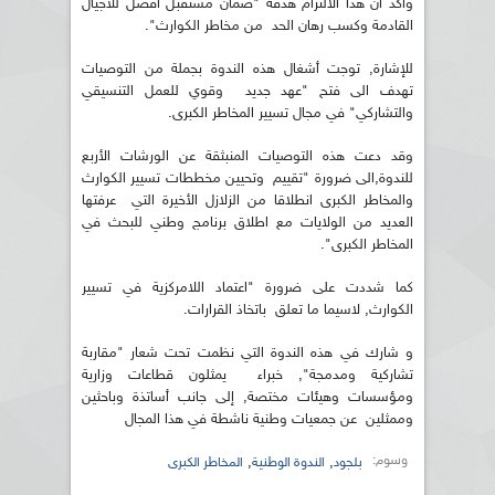
وأكد أن هذا الالتزام هدفه "ضمان مستقبل أفضل للأجيال
القادمة وكسب رهان الحد من مخاطر الكوارث".
للإشارة, توجت أشغال هذه الندوة بجملة من التوصيات
تهدف الى فتح "عهد جديد وقوي للعمل التنسيقي
والتشاركي" في مجال تسيير المخاطر الكبرى.
وقد دعت هذه التوصيات المنبثقة عن الورشات الأربع
للندوة,الى ضرورة "تقييم وتحيين مخططات تسيير الكوارث
والمخاطر الكبرى انطلاقا من الزلازل الأخيرة التي عرفتها
العديد من الولايات مع اطلاق برنامج وطني للبحث في
المخاطر الكبرى".
كما شددت على ضرورة "اعتماد اللامركزية في تسيير
الكوارث, لاسيما ما تعلق باتخاذ القرارات.
و شارك في هذه الندوة التي نظمت تحت شعار "مقاربة
تشاركية ومدمجة", خبراء يمثلون قطاعات وزارية
ومؤسسات وهيئات مختصة, إلى جانب أساتذة وباحثين
وممثلين عن جمعيات وطنية ناشطة في هذا المجال
وسوم:
,
,
بلجود
الندوة الوطنية
المخاطر الكبرى