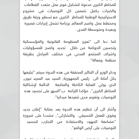
للمخاطر الكبرى مدعوة لتشكيل فوج عمل متعدد القطاعات
والخبرات يكفل تضمين كل التوصيات في مشروع
الاستراتيجية الوطنية للمخاطر الكبرى مع تسطير ورقة طريق
ومخطط عمل واضح المعالم برزنامة تشمل إجراءات قصيرة
وبعيدة ومتوسطة المدى.
كما دعا الى "تعزيز المنظومة القانونية والمؤسساتية
وتحسين الحوكمة من خلال تحديد واضح للمسؤوليات
واشراك المجتمع المدني في مختلف المراحل بطريقة
منظمة وفعالة".
وذكر الوزير أن النتائج المحققة في هذه الندوة سيتم "تبليغها
بكل أمانة الى رئيس الجمهورية, السيد عبد المجيد تبون,
الذي يولي العناية الكاملة والمتابعة الدائمة لإشكالية
المخاطر الكبرى", مؤكدا التزامه ب"السهر على تجسيد هذه
التوصيات وتقييم مدى تنفيذها ميدانيا".
وأشار الى أن تنظيم هذه الندوة يعد بمثابة "إعلان جديد
وقوي للعمل التنسيقي والتشاركي", مشددا على ضرورة
"مضاعفة الجهود والاستفادة من التجارب لتجسيد
التوصيات على أرض الواقع".