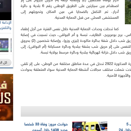
أدرار بوفاة شخصين (2) وإصابة أربعة (4) آخرين بجروح على إثر
اصطدام بين سيارتين على الطريق الوطني رقم 6 بلدية و دائرة
أدرار، تم التكفل بالضحايا في عين المكان وتحويلهم إلى
المستشفى المحلي من قبل الحماية المدنية.
والتلفزي
كما تدخلت وحدات الحماية المدنية خلال نفس الفترة من أجل إطفاء
داس، برج بوعريريج، الطارف، تبسة و أم البواقي، حيث تسببت في إصابة
شخص واحد (1) بحروق من الدرجة الثانية على إثر حريق شب داخل شقة بدائرة ماكودة (تيزي وزو)، وإصابة شخصين (2) بحروق
ن (2) آخرين بضيق في التنفس على إثر حريق شب بشقة ببلدية ودائرة مسكيانة (أم البواقي)، إلى
كل ال
وذكرت مصالح الحماية المدنية أنها سجلت خلال الفترة المذكورة 2922 تدخل في عـدة مناطق مختلفة من الوطن، على إثر تلقي
لات شملت مختلف مجالات أنشطة الحماية المدنية سواء المتعلقة بحوادث
الأجهزة الأمنية.
حوادث المرور: هلاك 5
حوادث مرور: وفاة 33 شخصا
أشخاص وجرح 158 خلال 24
وجرح 1408 خلال أسبوع