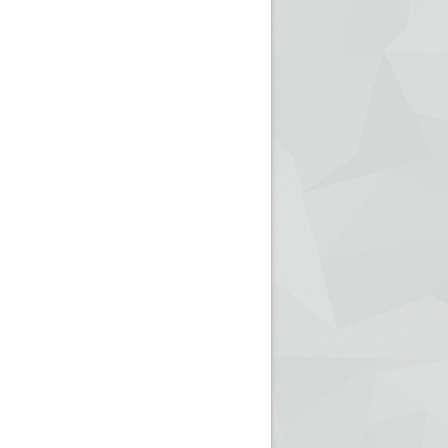
ريم الإذاعة الجزائرية للرياضيين البارالمبيين المتوجين
بالصور... اللقاء الوطني لمديري الإذ
اليات في طوكيو
حول مرافقة وتغطية الإنتخابات المحلية لـ27 نوفمب