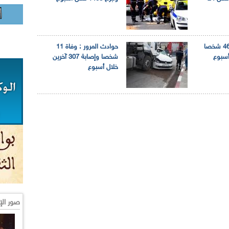
حوادث مرور: وفاة 46 شخصا
حوادث المرور : وفاة 11
شخصا وإصابة 307 آخرين
خلال أسبوع
صور الإ