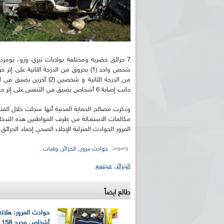
7 حرائق حضرية ومختلفة بولايات تيزي وزو، بومر
من الدرجة الثانية و شخصي
جانب إصابة 6 أشخاص بضيق في التنفس على إثر حريق شب داخل خزانة كهربائية ببلدية ودائرة مرسط بولاية تبسة.
مكالمات الاستغـاثة من طرف المواطنين هذه التدخ
المرور الحوادث المنزلية الإجلاء الصحي إخماد الحرائق و
وسوم:
,
,
حوادث مرور
الجزائر
وفيات
الجزائر
,
مجتمع
طالع ايضاً