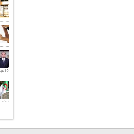
10 فبراير 2021 |
26 مارس 2021 |