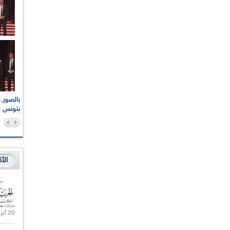
اعات الوطنية والجهوية
الإذاعة الجزائرية تقف دقيقة صمت ترحما على أرواح شهداء
ر 2021
17 أكتوبر 1961
بتونس
الأ
20 أبريل 2021 |