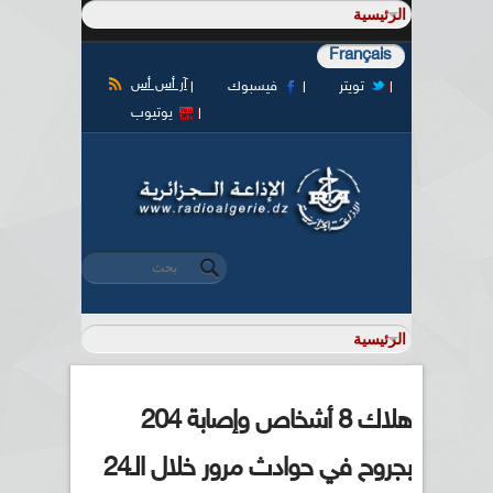
Français
آر أس أس
تويتر
فيسبوك
يوتيوب
‏بحث ‏
استمارة البحث
هلاك 8 أشخاص وإصابة 204
بجروح في حوادث مرور خلال الـ24