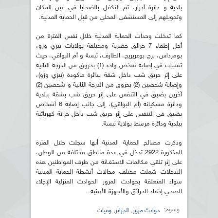
بلدية و دائرة أدرار، تم التكفل بالضحايا في عين المكان
وتحويلهم إلى المستشفى المحلي من قبل الحماية المدنية.
كما تدخلت وحدات الحماية المدنية خلال نفس الفترة من
أجل إطفاء 7 حرائق حضرية ومختلفة بولايات تيزي وزو،
بومرداس، برج بوعريريج، الطارف، تبسة و أم البواقي، حيث
تسببت في إصابة شخص واحد (1) بحروق من الدرجة الثانية
على إثر حريق شب داخل شقة بدائرة ماكودة (تيزي وزو)،
وإصابة شخصين (2) بحروق من الدرجة الثانية و شخصين (2)
آخرين بضيق في التنفس على إثر حريق شب بشقة ببلدية
ودائرة مسكيانة (أم البواقي)، إلى جانب إصابة 6 أشخاص
بضيق في التنفس على إثر حريق شب داخل خزانة كهربائية
ببلدية ودائرة مرسط بولاية تبسة.
وذكرت مصالح الحماية المدنية أنها سجلت خلال الفترة
المذكورة 2922 تدخل في عـدة مناطق مختلفة من الوطن،
على إثر تلقي مكالمات الاستغـاثة من طرف المواطنين هذه
التدخلات شملت مختلف مجالات أنشطة الحماية المدنية
سواء المتعلقة بحوادث المرور الحوادث المنزلية الإجلاء
الصحي إخماد الحرائق والأجهزة الأمنية.
وسوم:
,
,
حوادث مرور
الجزائر
وفيات