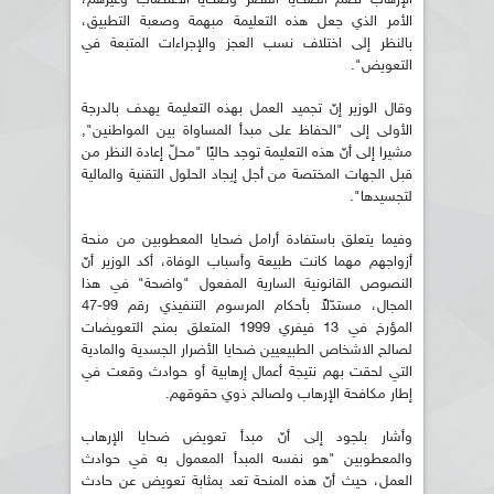
الأمر الذي جعل هذه التعليمة مبهمة وصعبة التطبيق،
بالنظر إلى اختلاف نسب العجز والإجراءات المتبعة في
التعويض".
وقال الوزير إنّ تجميد العمل بهذه التعليمة يهدف بالدرجة
الأولى إلى "الحفاظ على مبدأ المساواة بين المواطنين",
مشيرا إلى أنّ هذه التعليمة توجد حاليًا "محلّ إعادة النظر من
قبل الجهات المختصة من أجل إيجاد الحلول التقنية والمالية
لتجسيدها".
وفيما يتعلق باستفادة أرامل ضحايا المعطوبين من منحة
أزواجهم مهما كانت طبيعة وأسباب الوفاة، أكد الوزير أنّ
النصوص القانونية السارية المفعول "واضحة" في هذا
المجال، مستدّلاً بأحكام المرسوم التنفيذي رقم 99-47
المؤرخ في 13 فيفري 1999 المتعلق بمنح التعويضات
لصالح الاشخاص الطبيعيين ضحايا الأضرار الجسدية والمادية
التي لحقت بهم نتيجة أعمال إرهابية أو حوادث وقعت في
إطار مكافحة الإرهاب ولصالح ذوي حقوقهم.
وأشار بلجود إلى أنّ مبدأ تعويض ضحايا الإرهاب
والمعطوبين "هو نفسه المبدأ المعمول به في حوادث
العمل، حيث أنّ هذه المنحة تعد بمثابة تعويض عن حادث