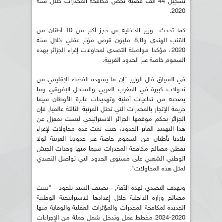
تسجيل 44 ألف قضية تخص مكافحة المخدرات خلال سنة
2020.
كما تحدث وزير الداخلية عن حجز أكثر من 10 أطنان من
القنب الهندي و8,8 مليون قرص مؤثر عقلي خلال سنة
2020، مؤكدا مواصلة التصدي لمحاولات إغراء الجزائر بهذه
السموم خاصة عبر الحدود الغربية.
في السياق قال الوزير "إن ما يشهده الفضاء الإقليمي من
تحولات كبيرة في المغرب العربي والساحل الإفريقي وما
يصحبه من تداعيات أمنية وتهديدات عابرة الأوطان سيما
جريمة الإتجار بالمخدرات التي تحتل المرتبة الثالثة عالميا, فإن
الجزائر بحكم موقعها الجزائر الاستراتيجي ليست بمعزل عن
هذا التهديد العابر الحدود، حيث تمت عدة محاولات لإغراء
بلادنا بأطنان من السموم خاصة عبر حدودنا الغربية لولا
تفطن مصالح مكافحة المخدرات سيما منها وحدات الجيش
الوطني الشعبي على مستوى الحدود التي تواصل التصدي
لمثل هذه المحاولات".
وبهدف التصدي لهذه الآفة, --يضيف السيد بلجود-- "تبنت
مصالح وزارة الداخلية خلال إعدادها للاستراتيجية الوطنية
الجديدة لمكافحة المخدرات والمؤثرات العقلية والوقاية منها
2020-2024 مخطط عمل وتدخل شمل جملة من الإجراءات