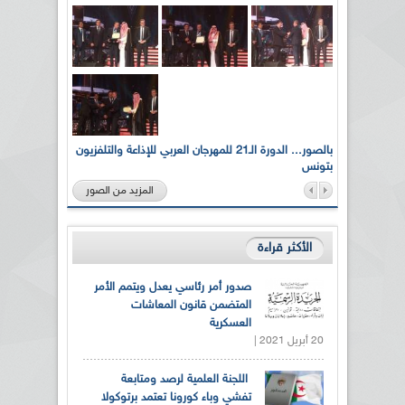
لى أرواح
بالصور... الدورة الـ21 للمهرجان العربي للإذاعة والتلفزيون
بتونس
المزيد من الصور
الأكثر قراءة
صدور أمر رئاسي يعدل ويتمم الأمر
المتضمن قانون المعاشات
العسكرية
20 أبريل 2021 |
اللجنة العلمية لرصد ومتابعة
تفشي وباء كورونا تعتمد برتوكولا