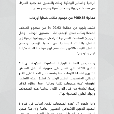
الردعية والتدابير الوقائية وذلك بالتنسيق مع جميع الشركاء
من قطاعات وزارية ومصالح أمنية ومجتمع مدني".
معالجة 99.63% من مجموع ملفات ضحايا الإرهاب
كشف بلجود عن معالجة 99.63 % من مجموع الملفات
الخاصة بفئات ضحايا الإرهاب على المستوى الوطني، وقال
الوزير إنّ السلطات العمومية "تواصل مجهوداتها الرامية إلى
التكفل بالفئات الاجتماعية من ضحايا الإرهاب وضمان
التكفل اللازم بعائلاتهم بما يسمح لهم مواصلة الحياة بكرامة
لهم ولذويهم".
وبخصوص التعليمة الوزارية المشتركة المؤرخة في 19
فيفري 2018 التي تنص على ضرورة ألاّ يقل المعاش
الشهري لضحايا الإرهاب مرة ونصف عن الحد الأدنى للأجر
الوطني المضمون، أوضح الوزير أنّ تطبيق هذه التعليمة
اعترضته "عدة صعوبات تقنية ومالية، مما استلزم آنذاك
إصدار تعليمة من قبل الوزير الأول لدراسة هذه الصعوبات
وإيجاد الحلول المناسبة لها".
وأبرز بلجود أنّ "هذه الصعوبات تكمن أساسا في ضرورة
التحديد الدقيق للأشخاص المعنيين، خاصة وأنّ فئة ضحايا
الإرهاب تضم الضحايا القصر وضحايا الاغتصاب وغيرهم،