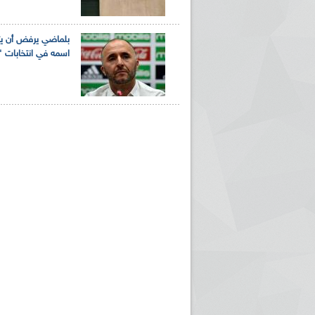
بلماضي يرفض أن يت
اسمه في انتخابات "
ريم الإذاعة الجزائرية للرياضيين البارالمبيين المتوجين
بالصور... اللقاء الوطني لمديري الإذ
اليات في طوكيو
حول مرافقة وتغطية الإنتخابات المحلية لـ27 نوفمب