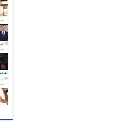
10 فبراير 2021 |
العنص
25 يونيو 2021 |