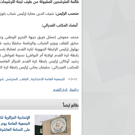
قائمة المترشحين المقبولة من طرف لجنة الترشيحات
منصب الرئيس:
شرف الدين عمارة (رئيس شباب بلوزدا
أعضاء المكتب الفدرالي:
محمد معوش (ممثل فريق جبهة التحرير الوطني وعض
سابق للفاف ووزير الشباب والرياضة سابقا) رشيد ق
بهلول (رئيس الرابطة الجهوية لكرة القدم لعنابة) ي
رابطة كرة القدم لولاية أم البواقي) نسيبة لغواطي (
رشيد أوكالي (رئيس رابطة كرة القدم للجزائر العاص
للمكتب الفيدرالي: سليمان يماني (رئيس رابطة كرة ال
وسوم:
,
,
,
الجمعية العامة الانتخابية
الفاف
المترشح
شرف
رياضة
,
كرة القدم
طالع ايضاً
الإتحادية الجزائرية لك
على الساعة العاشرة ل