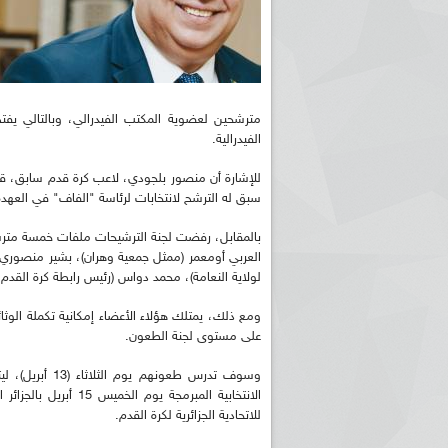
مترشحين لعضوية المكتب الفيدرالي، وبالتالي يفت
الفيدرالية.
للإشارة أن منصور بلجودي، لاعب كرة قدم سابق، ق
سبق له الترشح لانتخابات لرئاسة "الفاف" في العهدة
بالمقابل، رفضت لجنة الترشيحات ملفات خمسة مترش
العربي أومعمر (ممثل جمعية وهران)، بشير منصوري (ر
لولاية النعامة)، محمد دواس (رئيس رابطة كرة القدم ل
على مستوى لجنة الطعون.
وسوف تدرس طعون
الانتخابية المبرمجة 
للاتحادية الجزائرية لكرة القدم.