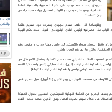
وبخصوص منصب الرئاسة، رفضت لجنة الترشيحات ملف منصور
بلجودي بسبب عدم توفره على شرط العضوية بالجمعية العامة
للاتحادية، وهو ما يتعارض مع اللوائح المعمول بها، حسبما جاء في
بيان "الفاف".
والتلفزي
وبالإضافة الى ذلك، تقدم بلجودي بمفرده دون تقديم قائمة
ح الباب على مصراعيه لرئيس النادي البلوزدادي، لتولي سدة حكم الهيئة
بل أن يتنقل للعيش طويلا بالأرجنتين أين مارس مهنة مدرب و مكون، وقد
 المنقضية، والتي فاز بها خير الدين زطشي.
كل ال
حين لعضوية المكتب الفدرالي بسبب عدم اكتمالها، ويتعلق الأمر بكل من
ئيس رابطة كرة القدم لولاية إليزي)، بغداد مباركي (رئيس رابطة كرة القدم
ولاية عنابة)، أحمد خرشي (رئيس رابطة كرة القدم لولاية الأغواط).
ومع ذلك، يمتلك هؤلاء الأعضاء إمكانية تكملة الوثائق اللازمة حتى منتصف النهار من يوم الاثنين (12 أبريل)، قبل تقديم طعن
هم يوم الثلاثاء (13 أبريل)، ليتم بعدها الإفراج عن القائمة النهائية للمترشحين المعنيين بدخول المعركة
يوم الخميس 15 أبريل بالجزائر العاصمة، في مكان سيتم تحديده لاحقا، وفق الأمين محمد ساعد، العام