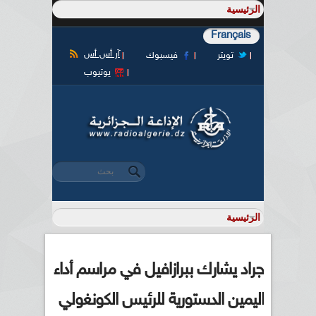
Français
آر أس أس
تويتر
فيسبوك
يوتيوب
‏بحث ‏
استمارة البحث
جراد يشارك ببرازافيل في مراسم أداء
اليمين الدستورية للرئيس الكونغولي