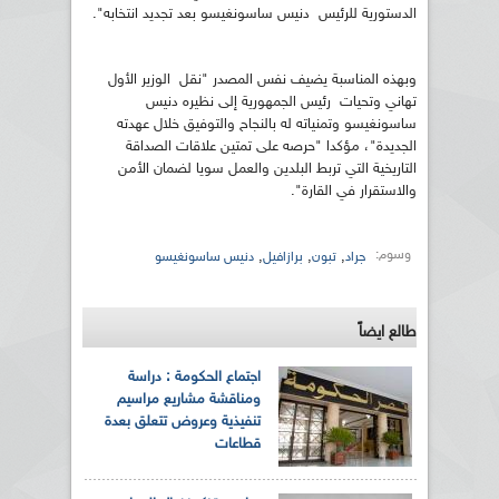
الدستورية للرئيس دنيس ساسونغيسو بعد تجديد انتخابه".
وبهذه المناسبة يضيف نفس المصدر "نقل الوزير الأول
تهاني وتحيات رئيس الجمهورية إلى نظيره دنيس
ساسونغيسو وتمنياته له بالنجاح والتوفيق خلال عهدته
الجديدة"، مؤكدا "حرصه على تمتين علاقات الصداقة
التاريخية التي تربط البلدين والعمل سويا لضمان الأمن
والاستقرار في القارة".
وسوم:
,
,
,
جراد
تبون
برازافيل
دنيس ساسونغيسو
طالع ايضاً
اجتماع الحكومة : دراسة
ومناقشة مشاريع مراسيم
تنفيذية وعروض تتعلق بعدة
قطاعات