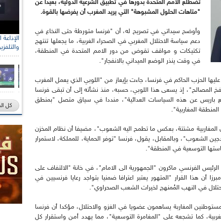
تضطلع الامم المتحدة بدورها في تطبيق الشرعية الدولية، بعيدا عن
"متاهات الحلول المشبوهة" التي يريد المغرب أن يفرضها بالقوة.
وأوضح سيداتي في تصريح له، أن "فرنسا متورطة حتى النخاع في
دعم سياسة الاحتلال المغربي في الصحراء الغربية، ما يجعلها تنتهج
والتلفزي
تكتيكات و مواقف تقوض من دور الامم المتحدة في المنطقة،
في وقت ينذر الوضع الميداني بالانفجار".
ليها الحزب الحاكم في فرنسا، جاءت بإيعاز من "اللوبي الذي يعمل المغرب
 فخ المصالح"، إذ يسعى هذا اللوبي، حسبه، منذ نشأته إلى أن تبقى فرنسا
اجع باريس عن هذه السياسات العدائية"، منددا في سياق متصل "بمنطق
كل ال
لمنطقة المغاربية".
دان المغاربية مشتتة، بعكس ما تطمح اليه الشعوب"، مضيفا أن نظام المخزن
ين الشعوب"، وبالمقابل، يقول، فرنسا "توفر الحماية، للمملكة، لاستمرار
استها التوسعية في المنطقة".
الرئيس الفرنسي ماكرون "الجمهورية الى الامام"، في خانة "الالتفاف على
 أن هذا القرار "المتهور يعتبر اعترافا ضمنيا بتواجد رعايا فرنسيين في
احتلال في النهب المُمنهج لخيرات الشعب الصحراوي".
المستوطنين المغاربة يساهمون عضويا في الغزو والاحتلال، مؤكدا أن فرنسا
ربية، كما تشجعه على "المغامرة التوسعية"، مما يهدد أمن واستقرار كل