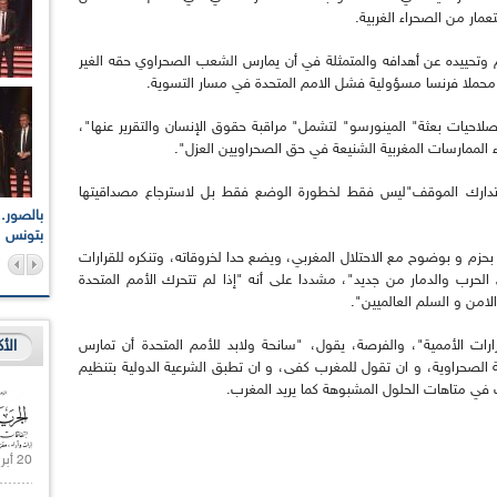
مار من الصحراء الغربية.
يده عن أهدافه والمتمثلة في أن يمارس الشعب الصحراوي حقه الغير
 محملا فرنسا مسؤولية فشل الامم المتحدة في مسار التسوية.
يات بعثة" المينورسو" لتشمل" مراقبة حقوق الإنسان والتقرير عنها"،
ء الممارسات المغربية الشنيعة في حق الصحراويين العزل".
 تدارك الموقف"ليس فقط لخطورة الوضع فقط بل لاسترجاع مصداقيتها
اعات الوطنية والجهوية
الإذاعة الجزائرية تقف دقيقة صمت ترحما على أرواح شهداء
ر 2021
17 أكتوبر 1961
بتونس
حزم و بوضوح مع الاحتلال المغربي، ويضع حدا لخروقاته، وتنكره للقرارات
 الحرب والدمار من جديد"، مشددا على أنه "إذا لم تتحرك الأمم المتحدة
لامن و السلم العالميين".
الأ
ت الأممية"، والفرصة، يقول، "سانحة ولابد للأمم المتحدة أن تمارس
الصحراوية، و ان تقول للمغرب كفى، و ان تطبق الشرعية الدولية بتنظيم
في متاهات الحلول المشبوهة كما يريد المغرب.
20 أبريل 2021 |