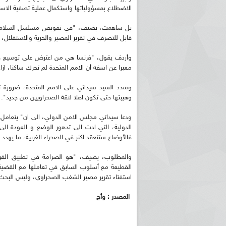
الاضطلاع بمسؤولياتها واستكمال عملية تصفية الاستع
بل ساهمت، يضيف، "في تقويض مسلسل السلام وتحي
قابل للتصرف في تقرير المصير والحرية والاستقلال،
وأردف يقول، "فرنسا هي من اعترض على توسيع صلاح
معبرا عن اسفه أن الامم المتحدة لم تحرك ساكنا، ازا
وشدد السيد سيداتي على الامم المتحدة، ضرورة
وهيبتها حتى تكون اهلا لثقة الصحراويين من جديد".
ريم الإذاعة الجزائرية للرياضيين البارالمبيين المتوجين
بالصور... اللقاء الوطني لمديري الإذ
اليات في طوكيو
حول مرافقة وتغطية الإنتخابات المحلية لـ27 نوفمب
ودعا سيداتي مجلس الامن الدولي، الى ان" يتعامل ب
الدولية، التي ادت الى تدهور الوضع و العودة الى
فالأوضاع ستتعقد اكثر في الصحراء الغربية، ما يهدد ا
والمطلوب، يضيف، "هو الصرامة في تطبيق القرارا
القطيعة مع أسلوب السابق في تعاملها مع القضية 
استفتاء تقرير مصير الشغب الصحراوي، وليس البحث 
المصدر : وأج