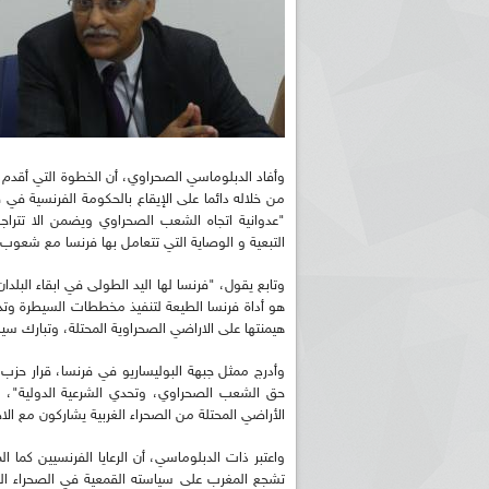
وأفاد الدبلوماسي الصحراوي، أن الخطوة التي أقدم ع
من خلاله دائما على الإيقاع بالحكومة الفرنسية في
"عدوانية اتجاه الشعب الصحراوي ويضمن الا تتر
التبعية و الوصاية التي تتعامل بها فرنسا مع شعوب ا
وتابع يقول، "فرنسا لها اليد الطولى في ابقاء البل
هو أداة فرنسا الطيعة لتنفيذ مخططات السيطرة وتدج
هيمنتها على الاراضي الصحراوية المحتلة، وتبارك سي
وأدرج ممثل جبهة البوليساريو في فرنسا، قرار حزب 
حق الشعب الصحراوي، وتحدي الشرعية الدولية"، مبرزا
الأراضي المحتلة من الصحراء الغربية يشاركون مع ال
واعتبر ذات الدبلوماسي، أن الرعايا الفرنسيين كما 
تشجع المغرب على سياسته القمعية في الصحراء الغ