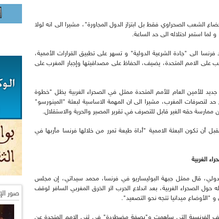
 الشعب الصحراوي فقط بل ابتزاز الدول المجاورة"، مشيرا الى انه لولا
و لما استمر احتلاله الى حد الساعة.
رنسا الى "جادة الشرعية الدولية" و تسهر على تطبيق القرارات الأممية،
ب على الامم المتحدة، يضيف، الحفاظ على مصداقيتها وإجبار المغرب على
د للأمين العام للأمم المتحدة ممثل في الصحراء الغربية يظل "خطوة
حد لتصرفات المغرب، مشيرا الى ان المهمة الاساسية لبعثة "المينورسو"
مارسة حقه الغير قابل للتصرف في تقرير المصير والحرية والاستقلال.
بل أن تكون البعثة الاممية "أداة طيعة تمرر من خلالها فرنسا مأربها في
ء الغربية
لدولي، قال ممثل جبهة البوليساريو في فرنسا، محمد سيداتي، إن مجلس
 أول اجتماع له حول الصحراء الغربية، بعد اندلاع الحرب اثر الخرق المغربي السافر لوقف
صور الإ
و "الأوضاع ميدانيا تتجه نحو التصعيد".
واقف الفرنسية التي ساهمت و"بصفة مضطردة" في ثني الامم المتحدة عن