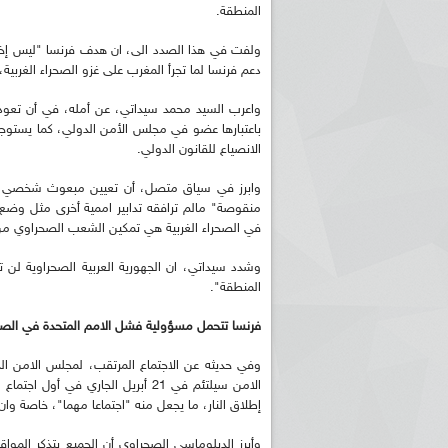
المنطقة.
ولفت في هذا الصدد الى، ان هدف فرنسا "ليس إخضاع
دعم فرنسا لما تجرأ المغرب على غزو الصحراء الغربية، 
واعرب السيد محمد سيداتي، عن أمله، في أن تعود ف
باعتبارها عضو في مجلس الأمن الدولي، كما يستوج
الانصياع للقانون الدولي.
وابرز في سياق متصل، أن تعيين مبعوث شخصي جدي
منقوصة" مالم ترافقه تدابير اممية أخرى مثل وضع 
في الصحراء الغربية هي تمكين الشعب الصحراوي من م
وشدد سيداتي، ان الجهورية العربية الصحراوية لن تق
المنطقة".
فرنسا تتحمل مسؤولية فشل الامم المتحدة في الصحرا
وفي حديثه عن الاجتماع المرتقب، لمجلس الامن ا
الامن سيلتئم في 21 أبريل الجاري في
إطلاق النار، ما يجعل منه "اجتماعا مهما"، خاصة وان 
وأبرز الدبلوماسي الصحراوي أن الجميع يتذكر الم