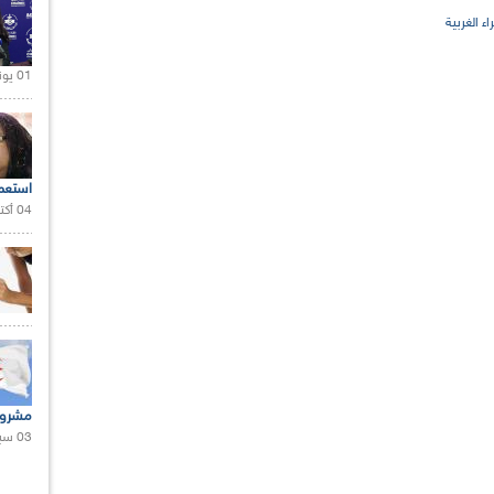
ء الغربية
01 يونيو 2021 |
استعم
04 أكتوبر 2020 |
مشروع
03 سبتمبر 2020 |