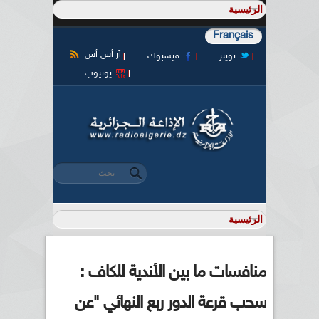
Français
آر أس أس
تويتر
فيسبوك
يوتيوب
‏بحث ‏
استمارة البحث
منافسات ما بين الأندية للكاف :
سحب قرعة الدور ربع النهائي "عن