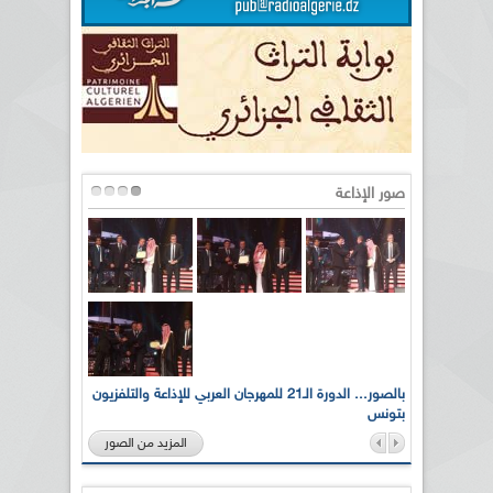
صور الإذاعة
لى أرواح
بالصور... الدورة الـ21 للمهرجان العربي للإذاعة والتلفزيون
بتونس
المزيد من الصور