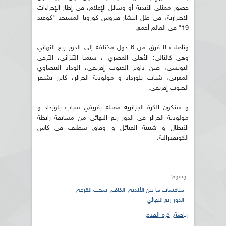
حضور ممثلي الأندية أو وسائل الإعلام، في إطار الإجراءات
الاحترازية، في ظل انتشار فيروس كورونا المستجد "كوفيد
19" في العالم أجمع.
وتأهلت 8 فرق من 6 دول مختلفة إلى الدور ربع النهائي
وهي كالتالي: الأهلى المصري ، سيمبا التنزاني، الترجي
التونسي، صن داونز الجنوب إفريقي، الوداد البيضاوي
المغربي، شباب بلوزداد و مولودية الجزائر، كايزر تشيفز
الجنوب إفريقي.
و ستكون الكرة الجزائرية ممثلة بفريقي شباب بلوزداد و
مولودية الجزائر في الدور ربع النهائي من مسابقة رابطة
الأبطال و شبيبة القبائل و وفاق سطيف في كاس
الكونفدرالية.
وسوم:
,
,
,
منافسات ما بين الأندية
الكاف
سحب القرعة
الدور ربع النهائي
رياضة
,
كرة القدم