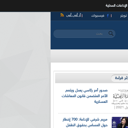
الإذاعات المحلية
آر أس أس
تويتر
فيسبوك
‏بحث ‏
استمارة البحث
كثر قراءة
صدور أمر رئاسي يعدل ويتمم
الأمر المتضمن قانون المعاشات
العسكرية
مريم شرفي للإذاعة: 700 إخطار
حول المساس بحقوق الطفل