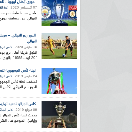
دوري أبطال أوروبا : تأه
07 أغسطس 2020
كرة ال
تأهل فريقا مانشستر سيتي
النهائي من مسابقة دوري أ
الدور ربع النهائي – م
النهائي
10 مارس 2020
كأس الجزائ
"20 أوت 1955" بالبرج، فيما فرض فريق وداد بوفاريك التعادل...
لجنة كأس الجمهورية تضبط 
24 مارس 2019
كأس الجزائ
كشفت لجنة كأس الجمهورية ا
للدور ربع النهائي لكأس ال
كأس الجزائر: تحديد تواري
09 فبراير 2019
كأس الجزائر
حددت لجنة كأس الجزائر لك
وإياب), المبرمج في الفترة الممتدة من 