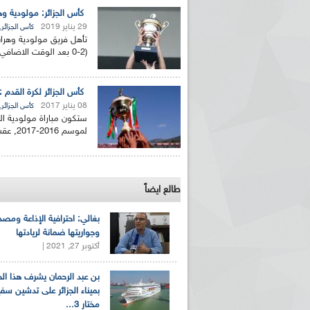
كأس الجزائر: مولودية وهر
29 يناير 2019
,
كأس الجزائر
تأهل فريق مولودية وهران 
(2-0 بعد الوقت الاضافي) عقب انتهاء المباراة في وقتها...
كأس الجزائر لكرة القدم : 
08 يناير 2017
,
كأس الجزائر
ستكون مباراة مولودية الجز
لموسم 2016-2017, عقب عملية القرعة التي جرت هذا...
طالع ايضاً
بغالي: احترافية الإذاعة ومصد
وجواريتها ضمانة لريادتها
أكتوبر 27, 2021 |
بن عبد الرحمان يشرف هذا ا
بميناء الجزائر على تدشين سف
مختار 3...