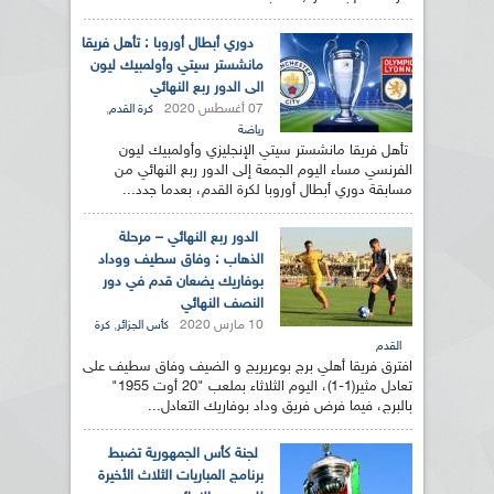
دوري أبطال أوروبا : تأهل فريقا
مانشستر سيتي وأولمبيك ليون
الى الدور ربع النهائي
07 أغسطس 2020
,
كرة القدم
رياضة
تأهل فريقا مانشستر سيتي الإنجليزي وأولمبيك ليون
الفرنسي مساء اليوم الجمعة إلى الدور ربع النهائي من
مسابقة دوري أبطال أوروبا لكرة القدم، بعدما جدد...
الدور ربع النهائي – مرحلة
الذهاب : وفاق سطيف ووداد
بوفاريك يضعان قدم في دور
النصف النهائي
10 مارس 2020
,
كأس الجزائر
كرة
القدم
افترق فريقا أهلي برج بوعريريج و الضيف وفاق سطيف على
تعادل مثير(1-1)، اليوم الثلاثاء بملعب "20 أوت 1955"
بالبرج، فيما فرض فريق وداد بوفاريك التعادل...
لجنة كأس الجمهورية تضبط
برنامج المباريات الثلاث الأخيرة