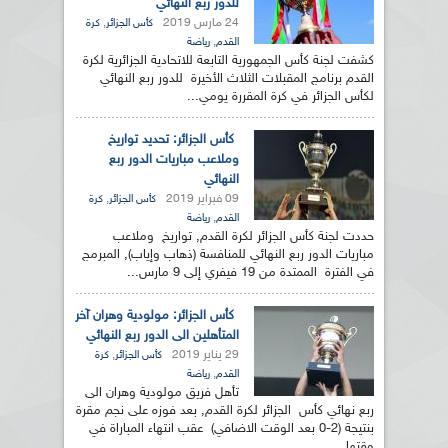
للدور ربع النهائي
24 مارس 2019
,
كأس الجزائر
كرة
,
القدم
رياضة
كشفت لجنة كأس الجمهورية التابعة للاتحادية الجزائرية لكرة
القدم برنامج المقبلات الثلاث الأخيرة للدور ربع النهائي
لكأس الجزائر في كرة المقررة يومي...
كأس الجزائر: تحديد تواريخ
وملاعب مباريات الدور ربع
النهائي
09 فبراير 2019
,
كأس الجزائر
كرة
,
القدم
رياضة
حددت لجنة كأس الجزائر لكرة القدم, تواريخ وملاعب
مباريات الدور ربع النهائي للمنافسة (ذهاب وإياب), المبرمج
في الفترة الممتدة من 19 فيفري إلى 9 مارس...
كأس الجزائر: مولودية وهران آخر
المتأهلين الى الدور ربع النهائي
29 يناير 2019
,
كأس الجزائر
كرة
,
القدم
رياضة
تأهل فريق مولودية وهران الى
ربع نهائي كأس الجزائر لكرة القدم, بعد فوزه على نجم مقرة
بنتيجة (2-0 بعد الوقت الاضافي) عقب انتهاء المباراة في
وقتها...