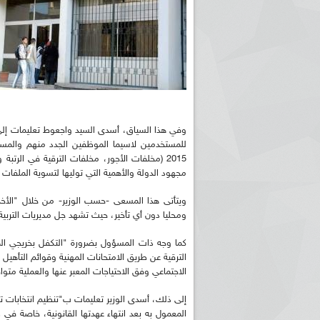
وفي هذا السياق، أسدى السيد واجعوط تعليمات إلى مدي
للمستخدمين لاسيما الموظفين الجدد منهم والمستخ
2015 (مخلفات الأجور، مخلفات الترقية في الرت
مجهود الدولة والأهمية التي توليها لتسوية الملفات المو
ويتأتى هذا المسعى -حسب الوزير- من خلال "الأخذ بع
ومحليا دون أي تأخير، حيث تشهد جل مديريات التربية 
كما وجه ذات المسؤول بضرورة "التكفل بخريجي المد
الترقية عن طريق الامتحانات المهنية وقوائم التأهي
الاجتماعي وفق الاحتياجات المعبر عنها والعملية متو
إلى ذلك، أسدى الوزير تعليمات ب"تنظيم انتخابات تجدي
المعمول به بعد انتهاء عهدتها القانونية، خاصة في 