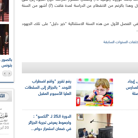
المؤسسات التربوية على غرار ما شهدته بعض الدول وهذا بالرغم من الانقطاع عن الدراسة لمدة فاقت (7) أشهر من السنة
 في الفصل الأول من هذه السنة الاستثنائية "خير دليل" على تلك الجهود
.
لفات السنوات السابقة
اعات الوطنية والجهوية
الإذاعة الجزائرية تقف دقيقة صمت ترحما على أرواح شهداء
ر 2021
17 أكتوبر 1961
بتونس
إيجاد
رفع تقرير "واقع اضطراب
لمدارس
التوحد " بالجزائر إلى السلطات
صلة
العليا الأسبوع المقبل
الأ
الدورة الـ25 لـ "ألكسو" :
واجعوط يعرض تجربة الجزائر
20 أبريل 2021 |
في ضمان استمرار دوام...