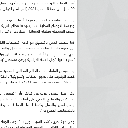
أفراد الجماعة التربوية من جهة ومن جهة أخرى ضما
22 أبريل الى غاية 16 مايو 2021 (المرحلتين الاولى و الثانية)".
وشملت تعليمات السيد واجعوط أيضا "دعوة ممثلي ا
ودراسة الأوضاع المحلية التي يشهدها قطاع التربية ع
بهدف الوساطة وحلحلة المشاكل المطروحة و تبني الع
كما شملت العمل بالتنسيق مع كافة التنظيمات النقاب
الى دعوة كافة الأساتذة والموظفين والعمال والمد
التي لطالما عرِف بها أبناء القطاع وعدم الانسياق و
أسابيع لإنهاء آجال السنة الدراسية ورهن مستقبل أبنائن
وبخصوص الملفات ذات الطابع القطاعي المشترك، قا
قصد الوقوف على جميع الملفات وتسويتها"، لافتا 
اللقاءات، بصفة منتظمة، مع الشركاء الاجتماعيين ال
وفي هذا الصدد، أعرب عن قناعته بأن "تحسين الواق
المسؤول والجماعي المبني على أساس الثقة والاحترام
والموظفين والعمال وكافة أعضاء الجماعة التربوي
بالانشغالات المطروحة".
ومن جهة أخرى، أشاد السيد الوزير بــــ"الوعي الجماع