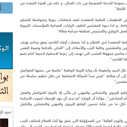
ن ديمومة الخدمة العمومية في ذات المجال، و ذلك في الفترة الممتدة من
لتنظيمات النقابية المعتمدة لعقد اجتماعات دورية ومتواصلة للتشاور
امة، و كذا دعوة المفتشين لتكثيف الزيارات الميدانية بالمؤسسات التربوية
مل الجواري والتحسيس لمرافقة ميدانية فعالة".
ية المعتمدة لدى القطاع و كذا جمعيات أولياء التلاميذ وفق برنامج يهدف
يرين والمفتشين وكافة الرتب والأسلاك إلى "التحلي بالحكمة وضبط النفس
راء مناشير مجهولة المصدر التي تهدف إلى زعزعة الاستقرار لاسيما أمام بضع
ا التلاميذ".
ل السيد واجعوط بأن وزارة التربية الوطنية "ماضية في سعيها المتواصل
إلى أن قطاعه "كرس مبدأ الشراكة الاجتماعية من خلال تنظيم سلسلة من
معتمدين".
ع التربوي والاجتماعي والمهني لن يتأتى إلا بالحوار المتواصل والعمل
 المتبادلين"، مؤكدا أن الوزارة "لم تدخر أي جهد للإصغاء لصوت الأساتذة
ة لكل ما من شأنه تحسين الواقع التربوي والمهني والاجتماعي والتكفل
صور الإ
ي والروح العالية" من المسؤولية التي يتميز بها أبناء القطاع لمختلف الرتب
والأسلاك بالنظر إلى الجهود المبذولة لمجابهة تداعيات جائحة كورونا (كوفيد-19) وضمان استمرار الدراسة دون اللجوء إلى غلق