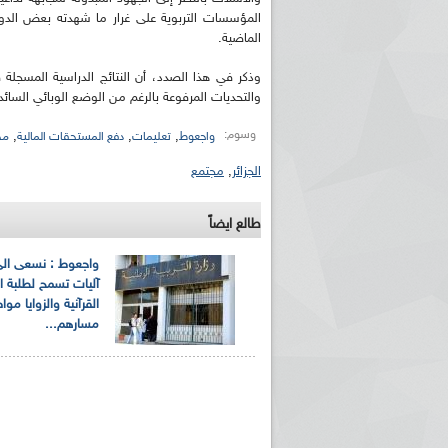
الماضية.
وذكر في هذا الصدد، أن النتائج الدراسية المسجلة
والتحديات المرفوعة بالرغم من الوضع الوبائي السائد
وسوم:
,
,
,
واجعوط
تعليمات
دفع المستحقات المالية
مخ
الجزائر
,
مجتمع
ريم الإذاعة الجزائرية للرياضيين البارالمبيين المتوجين
بالصور... اللقاء الوطني لمديري الإذ
اليات في طوكيو
حول مرافقة وتغطية الإنتخابات المحلية لـ27 نوفمب
طالع ايضاً
واجعوط : نسعى الى 
آليات تسمح لطلبة ا
القرآنية والزوايا موا
مسارهم...