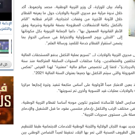
وأفاد بيان للوزارة، أن وزير التربية الوطنية، محمد واجعوط، أكد
خلال ندوة مرئية مع مديري التربية بالولايات حول ما يعرفه القطاع
خلال الآونة الأخيرة من وقفات احتجاجية، التزام قطاعه "التام
بالتكفل بكافة الانشغالات المطروحة بصفة قانونية وشرعية وفق
والتلفزي
الأطر القانونية المعمول بها"، داعيا الجماعة التربوية بكل مكوناتها
إلى "التحلي بروح المسؤولية والانخراط في مساعي الحوار بما
يضمن استقرار القطاع خدمة للتلميذ ورسالة العلم".
ري التربية بالولايات لــــ "تسريع عملية التكفل بدفع المستحقات المالية
لفين والمتعاقدين، وكذا مخلفات السنوات السابقة المتراكمة منذ سنة
كل ال
بة والدرجات)"، لافتا إلى تخصيص مبالغ مالية "معتبرة" لهذا الغرض "تعكس
روثة والتي سيتم التكفل بها جميعا بعنوان السنة المالية 2021".
ين الاعتبار مبدأ الأولوية على أساس متابعة تنفيذ وتيرة إنجازها مركزيا
بالولايات عمليات قيد التسوية وأخرى تم تسويتها".
ارس العليا للأساتذة كمنتوج تكوين موجه أساسا لقطاع التربية الوطنية،
ل في مختلف الرتب والتكفل بإدماج منتسبي عقود ما قبل التشغيل والإدماج
اصلة على مستوى مديريات التربية".
د عهدة اللجان الولائية واللجنة الوطنية للخدمات الاجتماعية طبقا للتنظيم
ظل الظروف الصحية التي تمر بها البلاد تحقيقا لمبدأ التضامن الوطني بين