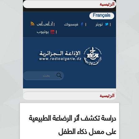
Français
آر أس أس
تويتر
فيسبوك
يوتيوب
‏بحث ‏
استمارة البحث
دراسة تكشف أثر الرضاعة الطبيعية
على معدل ذكاء الطفل