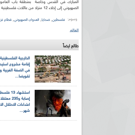
المبارك في القدس وخاصة بمنطقة باب العامو
الصهيوني إلى إخلاء 12 منزلا من عائلات فلسطينية وتسليمها لمستوطنين.
وسوم:
,
,
,
فلسطين
ضحايا
العدوان الصهيوني
قطاع غزة
العالم
طالع ايضاً
الخارجية الفلسطينية
إقامة مشروع استيط
في الضفة الغربية وت
تقويضا...
إصابة و235 م
اعتداءات الاحتلال ال
شهر...