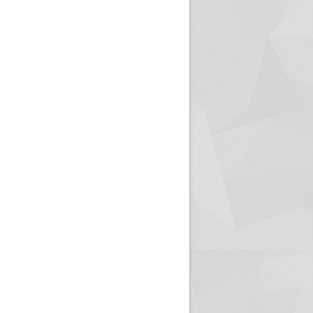
ريم الإذاعة الجزائرية للرياضيين البارالمبيين المتوجين
بالصور... اللقاء الوطني لمديري الإذ
اليات في طوكيو
حول مرافقة وتغطية الإنتخابات المحلية لـ27 نوفمب