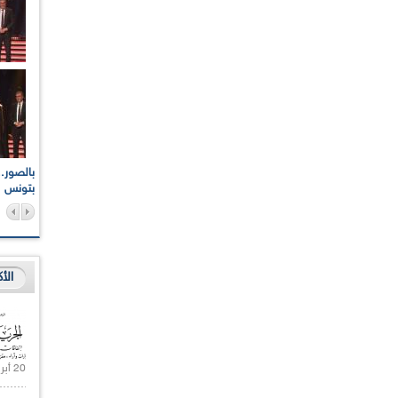
اعات الوطنية والجهوية
الإذاعة الجزائرية تقف دقيقة صمت ترحما على أرواح شهداء
ر 2021
17 أكتوبر 1961
بتونس
الأ
20 أبريل 2021 |