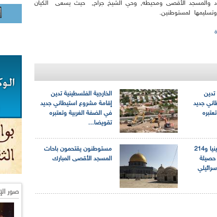
د والمسجد الأقصى ومحيطه, وحي الشيخ جراح, حيث يسعى الكيان
 تدين
الخارجية الفلسطينية تدين
اني جديد
إقامة مشروع استيطاني جديد
عتبره
في الضفة الغربية وتعتبره
تقويضا...
استشهاد 13 فلسطينيا و214
مستوطنون يقتحمون باحات
عتقلا حصيلة
المسجد الأقصى المبارك
اسرائيلي
صور الإ