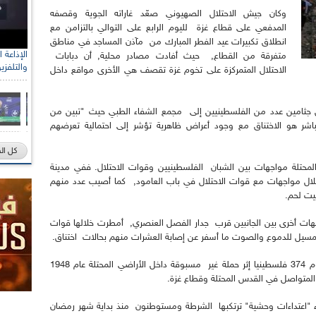
وكان جيش الاحتلال الصهيوني صعّد غاراته الجوية وقصفه
المدفعي على قطاع غزة لليوم الرابع على التوالي بالتزامن مع
انطلاق تكبيرات عيد الفطر المبارك من مآذن المساجد في مناطق
متفرقة من القطاع, حيث أفادت مصادر محلية, أن دبابات
والتلفزي
الاحتلال المتمركزة على تخوم غزة تقصف هي الأخرى مواقع داخل
جثامين عدد من الفلسطينيين إلى مجمع الشفاء الطبي حيث "تبين من
شر هو الاختناق مع وجود أعراض ظاهرية تؤشر إلى احتمالية تعرضهم
كل ال
لمحتلة مواجهات بين الشبان الفلسطينيين وقوات الاحتلال. ففي مدينة
وض, خلال مواجهات مع قوات الاحتلال في باب العامود, كما أصيب عدد منهم
يت لحم.
هات أخرى بين الجانبين قرب جدار الفصل العنصري, أمطرت خلالها قوات
المسيل للدموع والصوت ما أسفر عن إصابة العشرات منهم بحالات اختناق.
وكانت تلك القوات قد اعتقلت الليلة الماضية واليوم 374 فلسطينيا إثر حملة غير مسبوقة داخل الأراضي المحتلة عام 1948
 المتواصل في القدس المحتلة وقطاع غزة.
ء "اعتداءات وحشية" ترتكبها الشرطة ومستوطنون منذ بداية شهر رمضان