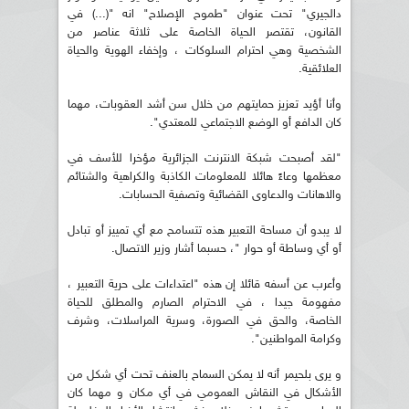
دالجيري" تحت عنوان "طموح الإصلاح" انه "(...) في
القانون، تقتصر الحياة الخاصة على ثلاثة عناصر من
الشخصية وهي احترام السلوكات ، وإخفاء الهوية والحياة
العلائقية.
وأنا أؤيد تعزيز حمايتهم من خلال سن أشد العقوبات، مهما
كان الدافع أو الوضع الاجتماعي للمعتدي".
"لقد أصبحت شبكة الانترنت الجزائرية مؤخرا للأسف في
معظمها وعاءً هائلا للمعلومات الكاذبة والكراهية والشتائم
والاهانات والدعاوى القضائية وتصفية الحسابات.
لا يبدو أن مساحة التعبير هذه تتسامح مع أي تمييز أو تبادل
أو أي وساطة أو حوار "، حسبما أشار وزير الاتصال.
وأعرب عن أسفه قائلا إن هذه "اعتداءات على حرية التعبير ،
مفهومة جيدا ، في الاحترام الصارم والمطلق للحياة
الخاصة، والحق في الصورة، وسرية المراسلات، وشرف
وكرامة المواطنين".
و يرى بلحيمر أنه لا يمكن السماح بالعنف تحت أي شكل من
الأشكال في النقاش العمومي في أي مكان و مهما كان