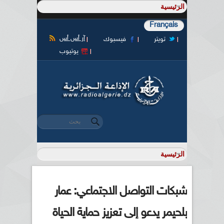
Français
آر أس أس
تويتر
فيسبوك
يوتيوب
‏بحث ‏
استمارة البحث
شبكات التواصل الاجتماعي: عمار
بلحيمر يدعو إلى تعزيز حماية الحياة