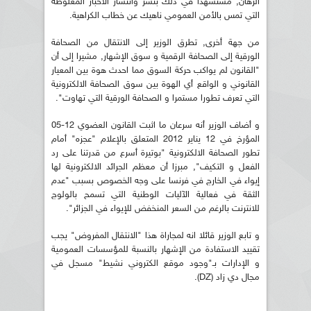
الرهان, مستشهدا في ذلك بنشر وانتشار الأخبار المغلوطة
التي تمس بالأمن العمومي ناهيك عن خطاب الكراهية.
من جهة أخرى, تطرق الوزير إلى الانتقال من الصحافة
الورقية إلى الصحافة الرقمية و سوق الإشهار, مشيرا إلى أن
"القانون لم يواكب حركة السوق مما احدث هوة بين المعيار
القانوني و الواقع أي الهوة بين سوق الصحافة الالكترونية
التي تعرف تطورا مستمرا و الصحافة الورقية التي تهاوت".
و أضاف الوزير أنه سرعان ما اثبت القانون العضوي 12-05
المؤرخ في 12 يناير 2012 المتعلق بالإعلام "عجزه" أمام
تطور الصحافة الالكترونية "بوتيرة أسرع من قدرتنا على رد
الفعل و التكيف", مبرزا أن معظم الجرائد الالكترونية لها
إيواء في الخارج في فرنسا على وجه الخصوص بسبب "عدم
الثقة في فعالية الآليات الوطنية التي تسمح بالولوج
للانترنت بالرغم من السعر المنخفض للإيواء في الجزائر".
و تابع الوزير قائلا انه لمجاراة هذا "الانتقال المفروض" يجب
تقييد الاستفادة من الإشهار بالنسبة للمؤسسات العمومية
و الإدارات بـ"وجود موقع الكتروني نشيط" مسجل في
مجال دي زاد (DZ).