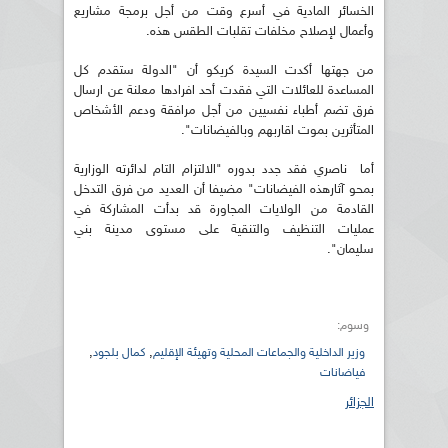
الخسائر المادية في أسرع وقت من أجل برمجة مشاريع
وأعمال لإصلاح مخلفات تقلبات الطقس هذه.
من جهتها أكدت السيدة كريكو أن "الدولة ستقدم كل
المساعدة للعائلات التي فقدت أحد افرادها معلنة عن ارسال
فرق تضم أطباء نفسيين من أجل مرافقة ودعم الأشخاص
المتأثرين بموت اقاربهم وبالفيضانات".
أما ناصري فقد جدد بدوره "الالتزام التام لدائرته الوزارية
بمحو آثارهذه الفيضانات" مضيفا أن العديد من فرق التدخل
القادمة من الولايات المجاورة قد بدأت المشاركة في
عمليات التنظيف والتنقية على مستوى مدينة بني
سليمان".
وسوم:
,
,
وزير الداخلية والجماعات المحلية وتهيئة الإقليم
كمال بلجود
فياضانات
الجزائر