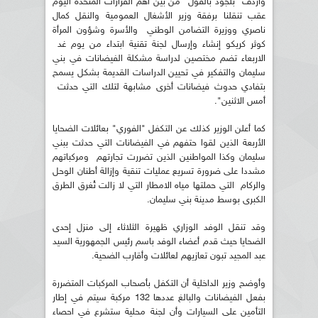
واردف بلجود بالقول "من بين أهم القرارات المتخذة اليوم
عقب تنقلنا برفقة وزير الأشغال العمومية والنقل كمال
ناصري ووزيرة التضامن الوطني والأسرة وشؤون المرأة
كوثر كريكو إنشاء وإرسال لجنة تقنية ابتداء من يوم غد
الاربعاء تضم مختصين لدراسة مشكلة الفيضانات في بني
سليمان والتفكير في تحيين الدراسات القديمة بشكل يسمح
بتفادي حدوث فيضانات أخرى مشابهة لتلك التي حدثت
أمس الاثنين".
كما أعلن الوزير كذلك عن التكفل "الفوري" بعائلات الضحايا
الأربعة الذين لقوا حتفهم في الفيضانات التي حدثت ببني
سليمان وكذا المواطنين الذين تضررت تجارتهم ومركباتهم
مشددا على ضرورة تسريع عمليات تنقية وإزالة أطنان الوحل
والركام التي حملتها مياه الامطار التي لا زالت تُغرق الطرق
الكبرى بوسط مدينة بني سليمان.
وقد تنقل الوفد الوزاري ظهيرة الثلاثاء إلى منزل إحدى
الضحايا حيث قدم أعضاء الوفد باسم رئيس الجمهورية السيد
عبد المجيد تبون تعازيهم لعائلات وأقارب الضحية.
وأوضح وزير الداخلية أن التكفل بأصحاب المركبات المتضررة
بفعل الفيضانات والبالغ عددها 132 مركبة سيتم في إطار
التأمين على السيارات وأن لجنة محلية ستشرع في احصاء