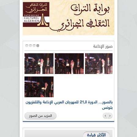
صور الإذاعة
لى أرواح
بالصور... الدورة الـ21 للمهرجان العربي للإذاعة والتلفزيون
بتونس
المزيد من الصور
الأكثر قراءة