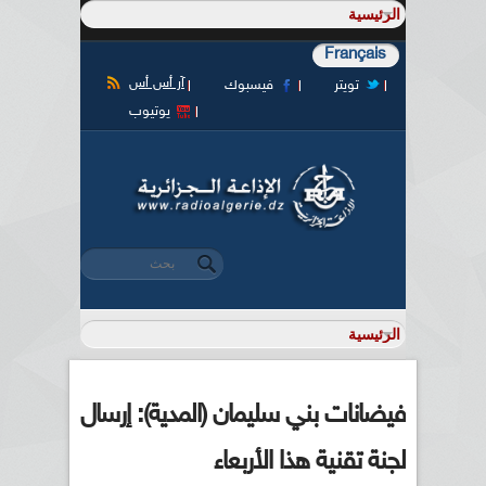
Français
آر أس أس
تويتر
فيسبوك
يوتيوب
‏بحث ‏
استمارة البحث
فيضانات بني سليمان (المدية): إرسال
لجنة تقنية هذا الأربعاء