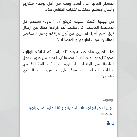
الخسائر المادية في أسرع وقت من أجل برمجة مشاريع
وأعمال لإصلاح مخلفات تقلبات الطقس هذه.
من جهتها أكدت السيدة كريكو أن "الدولة ستقدم كل
المساعدة للعائلات التي فقدت أحد افرادها معلنة عن ارسال
فرق تضم أطباء نفسيين من أجل مرافقة ودعم الأشخاص
المتأثرين بموت اقاربهم وبالفيضانات".
أما ناصري فقد جدد بدوره "الالتزام التام لدائرته الوزارية
بمحو آثارهذه الفيضانات" مضيفا أن العديد من فرق التدخل
القادمة من الولايات المجاورة قد بدأت المشاركة في
عمليات التنظيف والتنقية على مستوى مدينة بني
سليمان".
وسوم:
,
,
وزير الداخلية والجماعات المحلية وتهيئة الإقليم
كمال بلجود
فياضانات
الجزائر