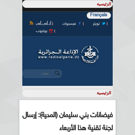
Français
آر أس أس
تويتر
فيسبوك
يوتيوب
‏بحث ‏
استمارة البحث
فيضانات بني سليمان (المدية): إرسال
لجنة تقنية هذا الأربعاء