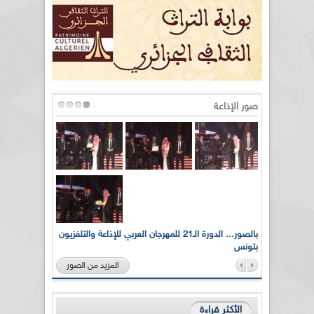
صور الإذاعة
لى أرواح
بالصور... الدورة الـ21 للمهرجان العربي للإذاعة والتلفزيون
بتونس
المزيد من الصور
الأكثر قراءة