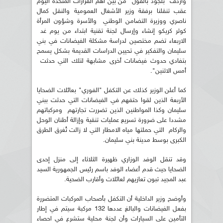
واردف بلجود بالقول "من بين أهم القرارات المتخذة اليوم
عقب تنقلنا برفقة وزير الأشغال العمومية والنقل كمال
ناصري ووزيرة التضامن الوطني والأسرة وشؤون المرأة
كوثر كريكو إنشاء وإرسال لجنة تقنية ابتداء من يوم غد
الاربعاء تضم مختصين لدراسة مشكلة الفيضانات في بني
سليمان والتفكير في تحيين الدراسات القديمة بشكل يسمح
بتفادي حدوث فيضانات أخرى مشابهة لتلك التي حدثت
أمس الاثنين".
كما أعلن الوزير كذلك عن التكفل "الفوري" بعائلات الضحايا
الأربعة الذين لقوا حتفهم في الفيضانات التي حدثت ببني
سليمان وكذا المواطنين الذين تضررت تجارتهم ومركباتهم
مشددا على ضرورة تسريع عمليات تنقية وإزالة أطنان الوحل
والركام التي حملتها مياه الامطار التي لا زالت تُغرق الطرق
الكبرى بوسط مدينة بني سليمان.
وقد تنقل الوفد الوزاري ظهيرة الثلاثاء إلى منزل إحدى
الضحايا حيث قدم أعضاء الوفد باسم رئيس الجمهورية السيد
عبد المجيد تبون تعازيهم لعائلات وأقارب الضحية.
وأوضح وزير الداخلية أن التكفل بأصحاب المركبات المتضررة
بفعل الفيضانات والبالغ عددها 132 مركبة سيتم في إطار
التأمين على السيارات وأن لجنة محلية ستشرع في احصاء