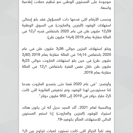
موجودة على المستوى الوطني مع تنظيم حملات إعلامية
واسعة.
وحسب الأرقام التي قدمها ذات المسؤول فقد بلغ إجمالي
استهلاك الوقود (البنزين والمازوت) في السوق الوطنية
59ر12 مليون طن في عام 2020 بانخفاض قدره 7ر12 في
المائة مقارنة بعام 2019 (4ر14 مليون طن).
وبلغ استهلاك البنزين حوالي 36ر3 مليون طن في عام
2020 بانخفاض 14ر14 في المائة مقارنة بعام 2019 (92ر3
مليون طن) في حين بلغ استهلاك المازوت حوالي 23ر9
مليون طن خلال نفس الفترة بانخفاض 1ر12 في المائة
مقارنة بعام 2019.
وأوضح: "في عام 2020 قمنا حتى بتصدير المازوت بعدما
كنا مستوردين لهذا الوقود وتم تخفيض الفاتورة التي كانت
5ر2 مليار دولار في 2019 إلى 950 مليون دولار".
وبالنسبة لعام 2021، أكد السيد نديل أنه لن يكون هناك
استيراد للوقود (البنزين والمازوت) إذا استمر المستوى
الحالي للاستهلاك المتأثر بكوفيد-19.
وقد تلجأ الجزائر التي كانت تستورد كميات تتراوح بين 5ر1