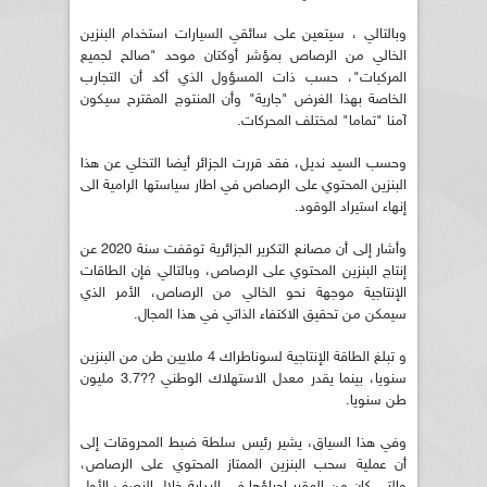
وبالتالي ، سيتعين على سائقي السيارات استخدام البنزين
الخالي من الرصاص بمؤشر أوكتان موحد "صالح لجميع
المركبات"، حسب ذات المسؤول الذي أكد أن التجارب
الخاصة بهذا الغرض "جارية" وأن المنتوج المقترح سيكون
آمنا "تماما" لمختلف المحركات.
وحسب السيد نديل، فقد قررت الجزائر أيضا التخلي عن هذا
البنزين المحتوي على الرصاص في اطار سياستها الرامية الى
إنهاء استيراد الوقود.
وأشار إلى أن مصانع التكرير الجزائرية توقفت سنة 2020 عن
إنتاج البنزين المحتوي على الرصاص، وبالتالي فإن الطاقات
الإنتاجية موجهة نحو الخالي من الرصاص، الأمر الذي
سيمكن من تحقيق الاكتفاء الذاتي في هذا المجال.
و تبلغ الطاقة الإنتاجية لسوناطراك 4 ملايين طن من البنزين
سنويا، بينما يقدر معدل الاستهلاك الوطني ??3.7 مليون
طن سنويا.
وفي هذا السياق، يشير رئيس سلطة ضبط المحروقات إلى
أن عملية سحب البنزين الممتاز المحتوي على الرصاص،
والتي كان من المقرر إجراؤها في البداية خلال النصف الأول