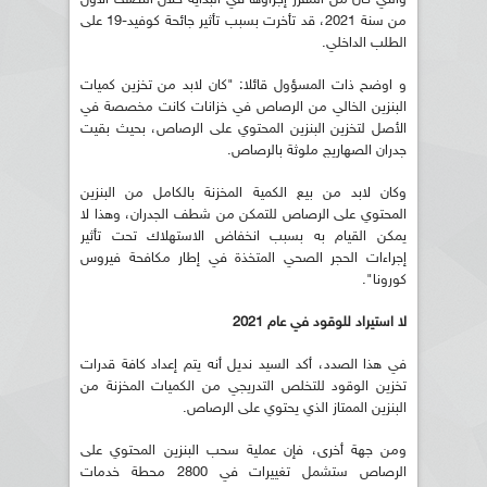
من سنة 2021، قد تأخرت بسبب تأثير جائحة كوفيد-19 على
الطلب الداخلي.
و اوضح ذات المسؤول قائلا: "كان لابد من تخزين كميات
البنزين الخالي من الرصاص في خزانات كانت مخصصة في
الأصل لتخزين البنزين المحتوي على الرصاص، بحيث بقيت
جدران الصهاريج ملوثة بالرصاص.
وكان لابد من بيع الكمية المخزنة بالكامل من البنزين
المحتوي على الرصاص للتمكن من شطف الجدران، وهذا لا
يمكن القيام به بسبب انخفاض الاستهلاك تحت تأثير
إجراءات الحجر الصحي المتخذة في إطار مكافحة فيروس
كورونا".
لا استيراد للوقود في عام 2021
في هذا الصدد، أكد السيد نديل أنه يتم إعداد كافة قدرات
تخزين الوقود للتخلص التدريجي من الكميات المخزنة من
البنزين الممتاز الذي يحتوي على الرصاص.
ومن جهة أخرى، فإن عملية سحب البنزين المحتوي على
الرصاص ستشمل تغييرات في 2800 محطة خدمات