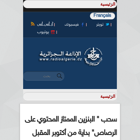
Français
آر أس أس
تويتر
فيسبوك
يوتيوب
‏بحث ‏
استمارة البحث
سحب " البنزين الممتاز المحتوي على
الرصاص" بداية من أكتوبر المقبل