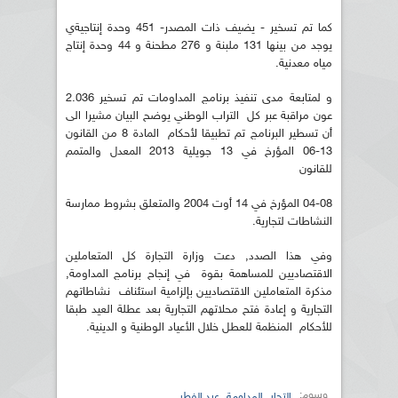
كما تم تسخير - يضيف ذات المصدر- 451 وحدة إنتاجيةي
يوجد من بينها 131 ملبنة و 276 مطحنة و 44 وحدة إنتاج
مياه معدنية.
و لمتابعة مدى تنفيذ برنامج المداومات تم تسخير 2.036
عون مراقبة عبر كل التراب الوطني يوضح البيان مشيرا الى
أن تسطير البرنامج تم تطبيقا لأحكام المادة 8 من القانون
13-06 المؤرخ في 13 جويلية 2013 المعدل والمتمم
للقانون
04-08 المؤرخ في 14 أوت 2004 والمتعلق بشروط ممارسة
النشاطات لتجارية.
وفي هذا الصدد, دعت وزارة التجارة كل المتعاملين
الاقتصاديين للمساهمة بقوة في إنجاح برنامج المداومة,
مذكرة المتعاملين الاقتصاديين بإلزامية استئناف نشاطاتهم
التجارية و إعادة فتح محلاتهم التجارية بعد عطلة العيد طبقا
للأحكام المنظمة للعطل خلال الأعياد الوطنية و الدينية.
وسوم:
,
,
التجار
المداومة
عيد الفطر