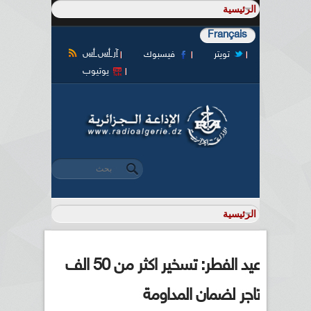
Français
آر أس أس
تويتر
فيسبوك
يوتيوب
‏بحث ‏
استمارة البحث
عيد الفطر: تسخير اكثر من 50 الف
تاجر لضمان المداومة