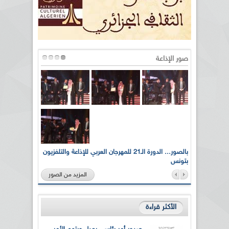
صور الإذاعة
لى أرواح
بالصور... الدورة الـ21 للمهرجان العربي للإذاعة والتلفزيون
بتونس
المزيد من الصور
الأكثر قراءة