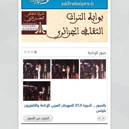
صور الإذاعة
لى أرواح
بالصور... الدورة الـ21 للمهرجان العربي للإذاعة والتلفزيون
بتونس
المزيد من الصور