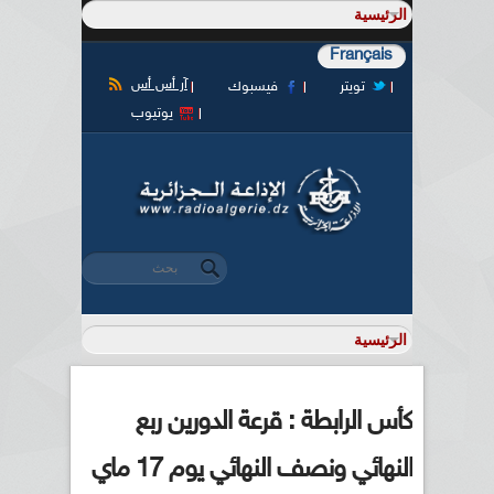
Français
آر أس أس
تويتر
فيسبوك
يوتيوب
‏بحث ‏
استمارة البحث
كأس الرابطة : قرعة الدورين ربع
النهائي ونصف النهائي يوم 17 ماي