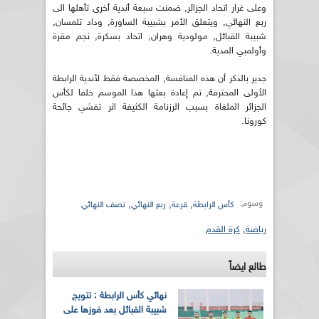
وعلى غرار اتحاد الجزائر, ضمنت سبعة أندية أخرى تأهلها الى
ربع النهائي, ويتعلق الأمر بشبيبة الساورة, وداد تلمسان,
شبيبة القبائل, مولودية وهران, اتحاد بسكرة, نجم مقرة
وأولمبي المدية.
جدير بالذكر أن هذه المنافسة, المخصصة فقط لأندية الرابطة
الأولى المحترفة, تم إعادة بعثها هذا الموسم خلفا لكأس
الجزائر الملغاة بسبب الرزنامة الكثيفة اثر تفشي جائحة
كورونا.
وسوم:
,
,
,
كأس الرابطة
قرعة
ربع النهائي
نصف النهائي
رياضة
,
كرة القدم
طالع ايضاً
نهائي كأس الرابطة : تتويج
شبيبة القبائل بعد فوزها على