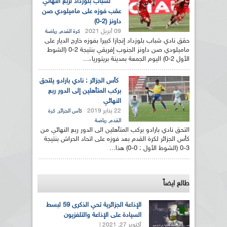
لشباب بلوزداد لربع النهائي
عقب فوزه على ماميلودي صن
داونز (2-0)
09 أبريل 2021
,
كرة القدم
رياضة
حقق نادي شباب بلوزداد إنجازا كبيرا بفوزه خارج الديار على
ماميلودي صن داونز الجنوب إفريقي بنتيجة 2-0 (الشوط
الأول 2-0) اليوم الجمعة بمدينة بريتوريا،...
كأس الجزائر : نادي بارادو يلتحق
بركب المتأهلين إلى الدور ربع
النهائي
22 يناير 2019
,
كأس الجزائر
كرة
,
القدم
رياضة
التحق نادي بارادو بركب المتأهلين الى الدور ربع النهائي من
كأس الجزائر لكرة القدم بعد فوزه على اتحاد الحراش بنتيجة
3-0 (الشوط الأول : 0-0) هذا...
طالع ايضاً
الإذاعة الجزائرية تحي الذكرى 59 لبسط
السيادة على الإذاعة والتلفزيون
أكتوبر 27, 2021 |