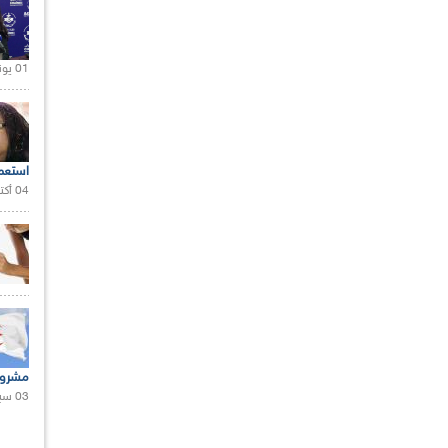
01 يونيو 2021 |
استعم
04 أكتوبر 2020 |
مشروع
03 سبتمبر 2020 |