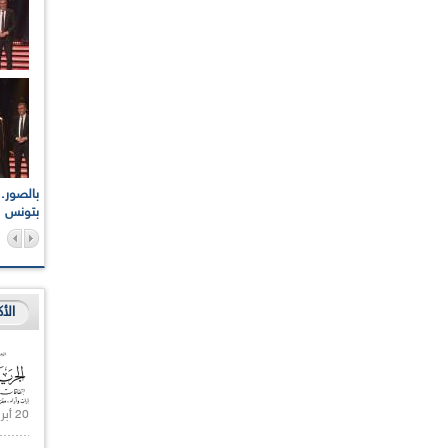
اعات الوطنية والجهوية
الإذاعة الجزائرية تقف دقيقة صمت ترحما على أرواح شهداء
ر 2021
17 أكتوبر 1961
بتونس
الأ
20 أبريل 2021 |