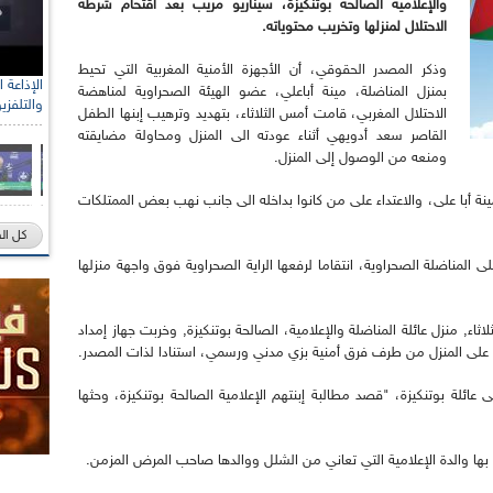
والإعلامية الصالحة بوتنكيزة، سيناريو مريب بعد اقتحام شرطة
الاحتلال لمنزلها وتخريب محتوياته.
وذكر المصدر الحقوقي، أن الأجهزة الأمنية المغربية التي تحيط
بمنزل المناضلة، مينة أباعلي، عضو الهيئة الصحراوية لمناهضة
والتلفزي
الاحتلال المغربي، قامت أمس الثلاثاء، بتهديد وترهيب إبنها الطفل
القاصر سعد أدويهي أثناء عودته الى المنزل ومحاولة مضايقته
ومنعه من الوصول إلى المنزل.
ينة أبا على، والاعتداء على من كانوا بداخله الى جانب نهب بعض الممتلكات
كل ال
ى المناضلة الصحراوية، انتقاما لرفعها الراية الصحراوية فوق واجهة منزلها
ء, منزل عائلة المناضلة والإعلامية، الصالحة بوتنكيزة, وخربت جهاز إمداد
ر على المنزل من طرف فرق أمنية بزي مدني ورسمي، استنادا لذات المصدر.
ائلة بوتنكيزة، "قصد مطالبة إبنتهم الإعلامية الصالحة بوتنكيزة، وحثها
د بها والدة الإعلامية التي تعاني من الشلل ووالدها صاحب المرض المزمن.