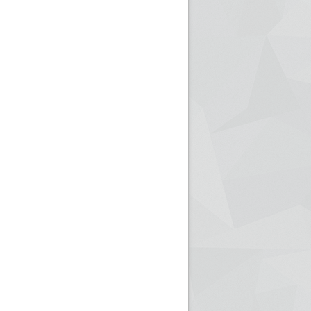
ريم الإذاعة الجزائرية للرياضيين البارالمبيين المتوجين
بالصور... اللقاء الوطني لمديري الإذ
اليات في طوكيو
حول مرافقة وتغطية الإنتخابات المحلية لـ27 نوفمب