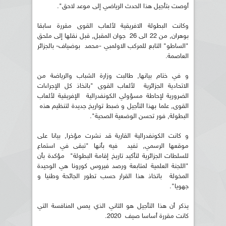
أوصت بتأجيل هذا الحدث الرياضي إلى موعد لاحق".
وكانت البطولة الافريقية لألعاب القوى مقررة سابقا
بوهران, من 22 الى 26 جوان المقبل, قبل نقلها إلى ملحق
"الساطو" التابع للمركب الاولمبي -محمد بوضياف- بالجزائر
العاصمة.
و في ختام بيانها, طالبت وزارة الشباب والرياضة من
الاتحادية الجزائرية لألعاب القوى "باتخاذ كل الإجراءات
الضرورية لإحاطة مسؤولي الكونفدرالية الإفريقية لألعاب
القوى, علما بهذا التأجيل و ضبط تواريخ جديدة لتنظيم هذه
البطولة, فور تحسن الوضعية الصحية".
و كانت الكونفدرالية القارية قد نشرت مؤخرا, بيانا على
موقعها الرسمي, تفيد فيه بأنها "تبقى في استماع
للسلطات الجزائرية لتأكيد تاريخ إقامة البطولة" مؤكدة بأن
"اللجنة العلمية لمتابعة ورصد فيروس كورونا هي الوحيدة
المخولة باتخاذ هذا القرار حسب تطور الجائحة وطنيا و
جهويا".
يذكر أن هذا التأجيل هو الثاني الذي يمس المنافسة التي
كانت مقررة أساسا صيف 2020.