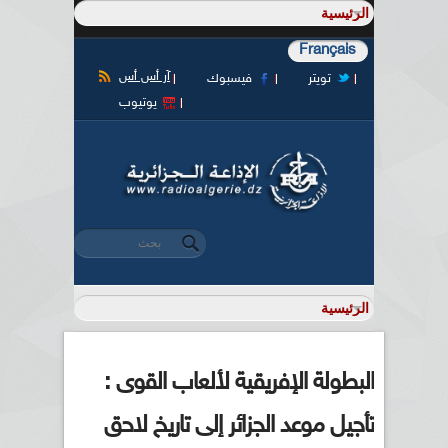
Français
آر أس أس
تويتر
فيسبوك
يوتيوب
‏بحث ‏
استمارة البحث
البطولة الإفريقية لألعاب القوى :
تأجيل موعد الجزائر إلى تاريخ لاحق