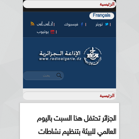
Français
آر أس أس
تويتر
فيسبوك
يوتيوب
‏بحث ‏
استمارة البحث
الجزائر تحتفل هذا السبت باليوم
العالمي للبيئة بتنظيم نشاطات