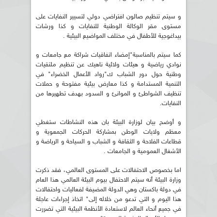
و سيتم تنظيم صالون افتراضي دولي لتسيير النفايات على
مستوى مقر الوكالة الوطنية للنفايات و كذا ورشات
بيداغوجية للأطفال في مختلف المواضيع البيئية .
كما سيتم بالمناسبة"إمضاء اتفاقيات شراكة مع جامعات و
نوادي رياضية و هيئات ولائية ناهيك عن تنظيم ملتقيات
وطنية حول دور الشباب ك"رواد الأعمال الخضراء" في
التنمية المستدامة و كذا معارض بيئية مفتوحة و حملات
تنظيف الشواطئ و الموانئ و السدود بهدف تطهيرها من
النفايات.
و أوضح بيان لوزارة البيئة بان هذه النشاطات ستغطي
معظم ولايات الوطن بمشاركة الحركات الجمعوية و
قطاعات الفلاحة و الثقافة و الشباب و السياحة و الرياضة و
الأشغال العمومية و الجامعات .
اما بخصوص الاحتفالات على المستوى العالمي، فقد ذكرت
وزارة البيئة أنه سيتم الاحتفال بيوم البيئة العالمي هذا العام
في دولة باكستان وهي الدولة المضيفة لفعاليات واحتفالات
هذا اليوم و التي تدعو من خلاله إلى" اتخاذ إجراءات عاجلة
في جميع أنحاء العالم لاستعادة الأنظمة البيئية التي تضررت