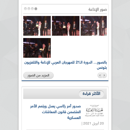
صور الإذاعة
لى أرواح
بالصور... الدورة الـ21 للمهرجان العربي للإذاعة والتلفزيون
بتونس
المزيد من الصور
الأكثر قراءة
صدور أمر رئاسي يعدل ويتمم الأمر
المتضمن قانون المعاشات
العسكرية
20 أبريل 2021 |