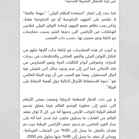
من جراء الأعمال البشرية المدمرة".
كما دعت إلى اعتبار "استعادة النظام البيئي" "مهمة عالمية"
لا تقتصر على الجهود الحكومية أو غير الحكومية فقط،
ولكن يجب تظافر جميع الجهود لإعادة التوازن البيئي لملايين
الهكتارات من الأراضي التي دمرها البشر بسبب ممارسات
غير لائقة وغير مصرح بها، حسب ذات المصدر.
و أبرزت ان هذه الممارسات غير لائقة بدأت آثارها تظهر في
اختلال التوازن البيئي والتغير المناخي والاختلافات في درجات
الحرارة، وانقراض أنواع الكائنات الحية وتغير التضاريس في
تلك الأماكن مما أدى إلى عدم وجود مكان آمن لتعيش فيه
أجيال المستقبل، وهذا هو السبب في أن يوم البيئة العالمي
هو" دعوة للاستيقاظ للأجيال الحالية حول أهمية الحفاظ على
البيئة".
و في ذات الاطار المنظمة الدولية وضعت بعض الأرقام
التي تشير إلى خطورة الوضع القائم فيما يتعلق بتدمير
النظم البيئية لكوكب الأرض ومنها أنه في كل 3 ثوان يفقد
العالم من الغابات ما يساوي ملعب كرة قدم، كما أنه على
مدار القرن الماضي تم تدمير نصف الأراضي الرطبة حيث تم
فقدان بالفعل ما يصل إلى 50% من الشعاب المرجانية،
ويمكن أن نفقد ما يصل إلى 90% منها بحلول عام 2050.