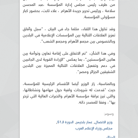
من طرف رئيس مجلس إدارة المؤسسة ،عبد المحسن
سلامة ، ورئيس تحرير جريدة الأهرام ، علاء ثابت، بحضور كبار
مسؤولي المؤسسة.
وقد تناول هذا اللقاء، مثلما جاء في البيان ، "سبل وآفاق
تعزيز العلاقات الثنائية بين المؤسسات الإعلامية في البلدين
وبالخصوص بين مجمع الأهرام ومجمع الشعب".
وفي هذا الشأن، "تم الاتفاق على إقامة تعاون وتوأمة بين
هاتين المؤسستين"، بما يعكس "الإرادة القوية لدى الجانبين
في دعم وتفعيل العلاقات الثنائية المميزة بين البلدين
الشقيقين الجزائر ومصر".
وبالمناسبة، زار الوزير أيضا الأقسام الرئيسية للمؤسسة،
حيث "قدمت له شروحات وافية حول مهامها ونشاطاتها،
والتي تبرز عراقة مؤسسة الأهرام والخبرات العالية التي تزخر
بها"، وفقا للمصدر ذاته.
وسوم:
,
,
,
وزير الاتصال
عمار بلحيمر
الدورة الـ51
مجلس وزراء الإعلام العرب
الجزائر