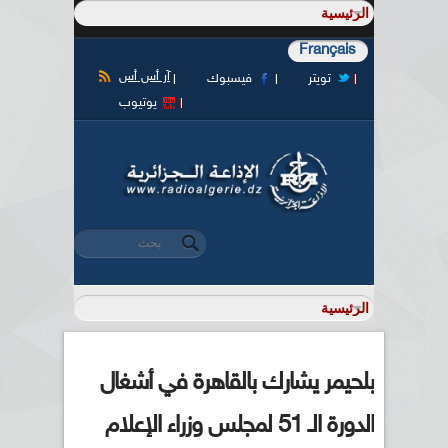
Français
آر أس أس
تويتر
فيسبوك
يوتيوب
‏بحث ‏
استمارة البحث
بلحيمر يشارك بالقاهرة في أشغال
الدورة الـ 51 لمجلس وزراء الإعلام