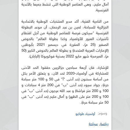
أمال مليح، وهي العناصر الوطنية التي تنشط جميعا بالأندية
الفرنسية.
من الناحية الفنية، أكد مدير المنتخبات الوطنية بالاتحادية
الجزائرية للسباحة، لمين بن عبد الرحمان، أن موعد البطولة
الفرنسية "سيكون فرصة للعناصر الوطنية من أجل اقتطاع
تأشيرات العبور للأولمبياد وكذا بطولة العالم" بالحوض
الصغير (25 م)، المقررة في ديسمبر 2021 بأبوظبي
(الإمارات العربية المتحدة) و بطولة العالم بالحوض الكبير (50
م)، المبرمجة شهر مايو 2022 بمدنية فوكويوكا (اليابان).
للإشارة، فان أربعة سباحين جزائريين حققوا الحد الأدنى
للمشاركة في أولمبياد-2020 لحد الآن، و يتعلق الأمر بكل
من أسامة سحنون (حد أدنى "أ" في 50 و 100 متر سباحة
حرة)، جواد سيود (حد أدنى "ب" في 200 متر 4 سباحات و
100 و 200 متر فراشة) و عبد الله عرجون (حد أدنى "ب" في
100 و 200 متر على الظهر) و أمال مليح (حد أدنى "ب" في
50 متر سباحة حرة).
وسوم:
أولمبياد طوكيو
رياضة
,
سباحة