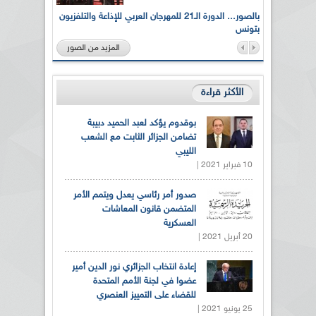
لى أرواح
بالصور... الدورة الـ21 للمهرجان العربي للإذاعة والتلفزيون
بتونس
المزيد من الصور
الأكثر قراءة
بوقدوم يؤكد لعبد الحميد دبيبة
تضامن الجزائر الثابت مع الشعب
الليبي
10 فبراير 2021 |
صدور أمر رئاسي يعدل ويتمم الأمر
المتضمن قانون المعاشات
العسكرية
20 أبريل 2021 |
إعادة انتخاب الجزائري نور الدين أمير
عضوا في لجنة الأمم المتحدة
للقضاء على التمييز العنصري
25 يونيو 2021 |