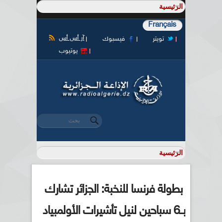
Français
آر أس أس
تويتر
فيسبوك
يوتيوب
‏بحث ‏
استمارة البحث
بطولة فرنسا للنخبة: الجزائر تشارك
بــ6 سباحين لنيل تأشيرات الأولمبياد