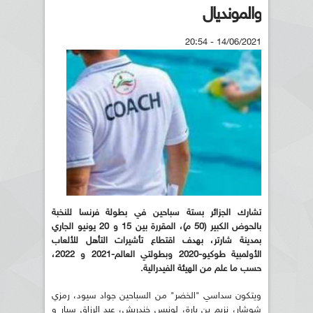
والمونديال
14/06/2021 - 20:54
تشارك الجزائر بستة سباحين في بطولة فرنسا للنخبة
بالحوض الكبير (50 م)، المقررة بين 15 و 20 يونيو الجاري
بمدينة شارتر، بهدف اقتطاع تأشيرات التأهل للألعاب
الأولمبية طوكيو-2020 وبطولتي العالم-2021 و 2022،
حسب ما علم من الهيئة الفيدرالية.
ويتكون سداسي "الخضر" من السباحين جواد سيود، رمزي
شوشار، نزيم ين بارة، لونيس خندريش، عبد الرزاق سيار و