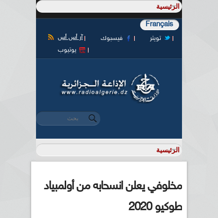
Français
آر أس أس
تويتر
فيسبوك
يوتيوب
‏بحث ‏
استمارة البحث
مخلوفي يعلن انسحابه من أولمبياد
طوكيو 2020