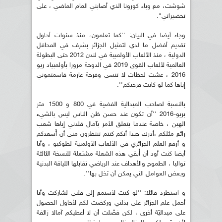
شوشت، مع وباء كورونا الذي أصابني العام الماضي ، على
تحضيراتي".
وجاء أيضا في البيان: ''كما تعلمون، منذ سنوات أحاول
تقديم أفضل ما لدي لتمثيل الجزائر بشرف في المحافل
الدولية ، منذ الألعاب الأولمبية في لندن 2012 حتى البطولة
العالمية لألعاب القوى 2019 في الدوحة مرورا بأولمبياد ريو
2016 ، عشت لحظات لا تنسى وفرحة عارمة قاسمتموني
إياها كما لو كانت فرحتكم''.
بالنسبة لصاحب الميدالية الفضية في 800 و 1500 متر
بريو-2016 ''أن تكون عند حسن ظن الناس ليس بالشيء
الهين ، خاصة عندما يتعلق الأمر بآمال قلدني إياها شعب
رائع مثلكم ،أدرك جيدا أنكم كنتم تنتظرون مني أن أُسعدكم
و أرفع العلم الجزائري في الألعاب الأولمبية لطوكيو ، وأنا
أيضا كنت أود أن أُبقي هذه الشعلة مشتعلة للنسخة الثالثة
تواليا ، الطموح والأهداف عند الرياضي تقابلها اللياقة البدنية
وبعض العوامل التي يمكن أن تخل بها''.
و استطرد قائلا: ''لو كنت لأستمع إلى قلبي لشاركت وأنا
أحمل علم الجزائر على بذلتي وركضت لكم لأحاول الحصول
على ميداليّة أخرى ، لكن فضّلت أن لا أعطيكم آمالا زائفة