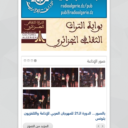
صور الإذاعة
لى أرواح
بالصور... الدورة الـ21 للمهرجان العربي للإذاعة والتلفزيون
بتونس
المزيد من الصور