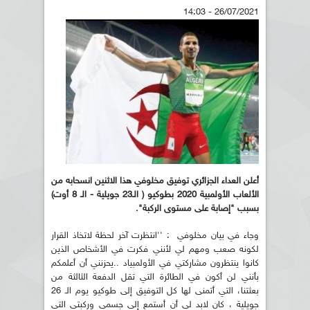
26/07/2021 - 14:03
أعلن العداء الجزائري توفيق مخلوفي هذا الاثنين انسحابه من
الألعاب الأولمبية 2020 بطوكيو ( الـ23 جويلية - الـ 8 أوت
)
بسبب "إصابة على مستوى الركبة".
وجاء في بيان مخلوفي : ''انتظرت آخر لحظة لاتخاذ القرار
لكونه صعب ومهم لي لأنني فكرت في الأشخاص الذين
كانوا ينتظرون مشاركتي في الأولمبياد ..يحزنني أن أعلمكم
بأنني لن أكون في الطائرة التي تقل الدفعة الثالثة من
بعثتنا، التي أتمنى لها كل التوفيق إلى طوكيو يوم الـ 26
جويلية ، كان لابد لي أن أستمع إلى جسمي وركبتي التي