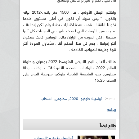
لأن حبّيي لكم و للجزائر خالص وصادق''.
واختتم البطل الأولمبي في 1500 متر بلندن-2012 بيانه
بالقول: ''ليس سهلا أن نكون في أعلى مستوى عندما
تخوننا لياقتنا ، قمت بعدة اختبارات بدنية ولم تكن إيجابية ،
عدم تحقيق الأوقات التي اعتدت عليها في التدريبات كان أمرا
محبطا ، لكن العودة من اليابان خالي الوفاض كانت ستكون
أكثر إحباطا ، رغم كل هذا، أعدكم أنني سأحاول العودة أكثر
قوة وعزيمة للمواعيد القادمة .
هنالك ألعاب البحر الأبيض المتوسط 2022 بوهران وبطولة
العالم 2022 بالولايات المتحدة الأمريكية'' ، وكانت رحلة
مخلوفي نحو العاصمة اليابانية طوكيو مبرمجة اليوم على
الساعة 15.25.
وسوم:
,
,
,
أولمبياد طوكيو
2020
مخلوفي
انسحاب
رياضة
طالع ايضاً
أولمبياد طوكيو :المصارع