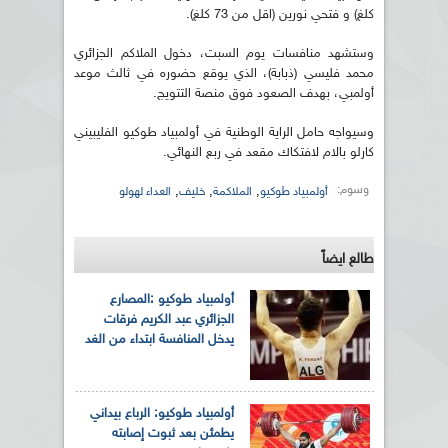
كلغ) و فتحي نورين (اقل من 73 كلغ).
وستشهد منافسات يوم السبت، دخول الملاكم الجزائري
محمد فليسي (ذبابة)، الذي يوقع حضوره في ثالث موعد
أولمبي، بهدف الصعود فوق منصة التتويج.
وسيواجه حامل الراية الوطنية في أولمبياد طوكيو الفليبيني
كارلو بالام لافتكاك مقعد في ربع النهائي.
وسوم:
,
,
,
أولمبياد طوكيو
الملاكمة
خليف
العداء لهولو
طالع ايضاً
أولمبياد طوكيو :المصارع
الجزائري عبد الكريم فرقات
يدخل المنافسة ابتداء من الغد
أولمبياد طوكيو: الرباع بيداني
يطمئن بعد ثبوت إصابته