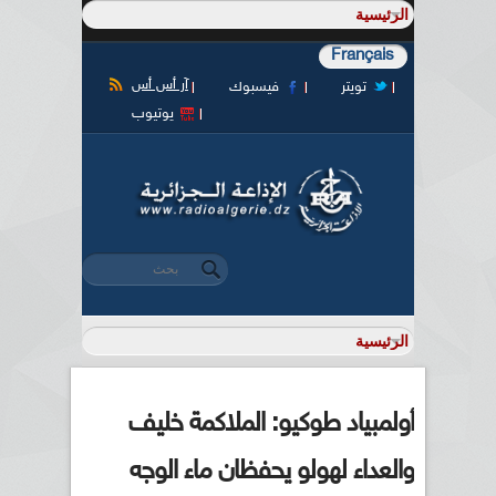
Français
آر أس أس
تويتر
فيسبوك
يوتيوب
‏بحث ‏
استمارة البحث
أولمبياد طوكيو: الملاكمة خليف
والعداء لهولو يحفظان ماء الوجه