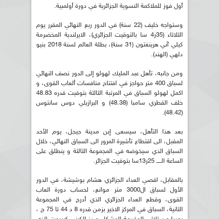
أول فوز للملاكمة النسوية الجزائرية في دورة أولمبية.
وستواجه خليف (22 سنة) في الدور ربع النهائي المقرر يوم
الثلاثاء (35ر4 سا بالتوقيت الجزائري)، الايرلندية المخضرمة
كيلي آني هرينغتون (31 سنة)، بطلة العالم لسنة 2018 بنيو
دلهي (الهند).
ومن جانبه، تأهل عبد المليك لهولو إلى الدور نصف النهائي
لسباق 400 متر حواجز في افتتاح منافسات ألعاب القوى، و
اكمل لهولو السباق في المرتبة الثالثة بتوقيت قدره 48.83
خلف القطري سامبا (48.38) و البرازيلي دوس سانتوس
(48.42).
بعد هذا التأهل، سيسعى إبن مدينة جيجل، يوم الأحد
المقبل، الى اقتطاع تأشيرة المرور الى السباق النهائي، خلال
السباق الذي سيخوضه في المجموعة الثالثة و ينطلق على
الساعة الـــــ 25ر13سا بتوقيت الجزائر.
بالمقابل، اقصي العداء الجزائري هشام بوشيشة، في الدور
الأول لسباق ال3000 متر موانع، لحساب دورة العاب
القوى، وقطع العداء الجزائري الذي أدرج في المجموعة
الثانية، السباق في المركز الاخير بزمن قدره 8 د 44 ثا 75 ج ،