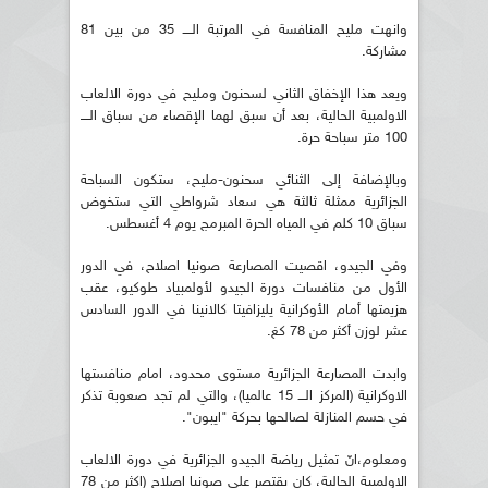
وانهت مليح المنافسة في المرتبة الــــ 35 من بين 81
مشاركة.
ويعد هذا الإخفاق الثاني لسحنون ومليح في دورة الالعاب
الاولمبية الحالية، بعد أن سبق لهما الإقصاء من سباق الــــ
100 متر سباحة حرة.
وبالإضافة إلى الثنائي سحنون-مليح، ستكون السباحة
الجزائرية ممثلة ثالثة هي سعاد شرواطي التي ستخوض
سباق 10 كلم في المياه الحرة المبرمج يوم 4 أغسطس.
وفي الجيدو، اقصيت المصارعة صونيا اصلاح، في الدور
الأول من منافسات دورة الجيدو لأولمبياد طوكيو، عقب
هزيمتها أمام الأوكرانية يليزافيتا كالانينا في الدور السادس
عشر لوزن أكثر من 78 كغ.
وابدت المصارعة الجزائرية مستوى محدود، امام منافستها
الاوكرانية (المركز الـــ 15 عالميا)، والتي لم تجد صعوبة تذكر
في حسم المنازلة لصالحها بحركة "ايبون".
ومعلوم،انّ تمثيل رياضة الجيدو الجزائرية في دورة الالعاب
الاولمبية الحالية، كان يقتصر على صونيا اصلاح (اكثر من 78