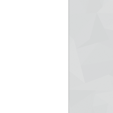
ريم الإذاعة الجزائرية للرياضيين البارالمبيين المتوجين
بالصور... اللقاء الوطني لمديري الإذ
اليات في طوكيو
حول مرافقة وتغطية الإنتخابات المحلية لـ27 نوفمب