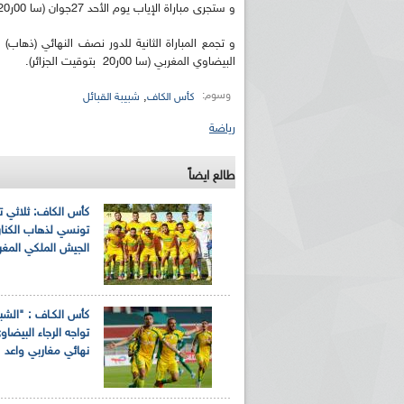
و ستجرى مباراة الإياب يوم الأحد 27جوان (سا 00ر20) بملعب "5 جويلية" الأولمبي (الجزائر العاصمة).
و تجمع المباراة الثانية للدور نصف النهائي (ذهاب) 
البيضاوي المغربي (سا 00ر20 بتوقيت الجزائر).
وسوم:
,
كأس الكاف
شبيبة القبائل
رياضة
طالع ايضاً
كأس الكاف: ثلاثي ت
تونسي لذهاب الكنا
الجيش الملكي المغر
كأس الكـاف : "الشبي
تواجه الرجاء البيضا
نهائي مغاربي واعد