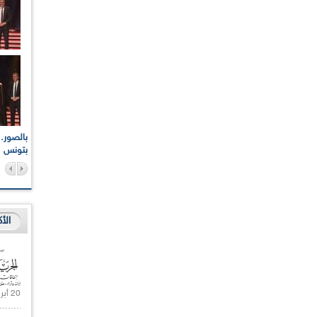
اعات الوطنية والجهوية
الإذاعة الجزائرية تقف دقيقة صمت ترحما على أرواح شهداء
ر 2021
17 أكتوبر 1961
بتونس
الأ
20 أبريل 2021 |