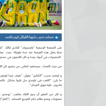
مساعد مدرب شبيبة القبائل كريم قاصد
على الصفحة الرسمية "فايسبوك" للنادي قائلا: "لق
نحظ بمثل هذه الفرصة منذ مدة طويلة، حيث عملنا 
التحضيرات في أجواء جيدة و كان اللاعبون في مستوى ت
من حيث التعداد، سيستفيد لافاني من حضور كل اللاعب
و اوضح مدرب "الكناري" يقول: "نعرف جيدا كوتون 
ما يلي: "اللعب في ياوندي بدل غاروا يشكل بالنس
قادرون عليه فوق الميدان".
و كان من المقرر أن يدور اللقاء بملعب "رومدي 
صعوبات وضع نظام حكم الفيديو المساعد ("الفار").