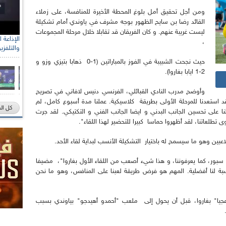
ومن أجل تحقيق أمل بلوغ المحطة الأخيرة للمنافسة، على زملاء
القائد رضا بن سايح الظهور بوجه مشرف في ياوندي أمام تشكيلة
ليست غريبة عنهم. و كان الفريقان قد تقابلا خلال مرحلة المجموعات
،
والتلفزي
حيث نجحت الشبيبة في الفوز بالمباراتين (1-0 ذهابا بتيزي وزو و
2-1 ايابا بغاروا).
وأوضح مدرب النادي القبائلي، الفرنسي دنيس لافاني في تصريح
د استعدنا للمرحلة الأولى بطريقة كلاسيكية. عملنا مدة أسبوع كامل، لم
كل ال
على تحسين الجانب البدني و ايضا الجانب الفني و التكتيكي. لقد جرت
طلعاتنا، لقد أظهروا حماسا كبيرا للتحضير لهذا اللقاء".
ين وهو ما سيسمح له باختيار التشكيلة الأنسب لبداية لقاء الأحد.
سبور، كما يعرفوننا، و هذا شيء أصعب من اللقاء الأول بغاروا"، مضيفا
بة لنا أفضلية. المهم هو فرض طريقة لعبنا على المنافس، وهو ما نحن
عجيا" بغاروا، قبل أن يحول إلى ملعب "أحمدو أهيدجو" بياوندي بسبب