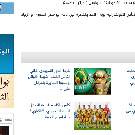
لكأس الكونفدرالية يوم الأحد بالقاهرة بين نادي بيراميدز المصري و الرجاء
حكيم
قرعة الدور التمهيدي الثاني
ري –
لكاس الكاف: شبيبة القبائل
بي
وشبيبة الساورة يتعرفان
على...
بة"
كأس الكاف/ شبيبة القبائل-
وي في
الرجاء البيضاوي: "الكناري"
بنية انتزاع النجمة...
صور الإ