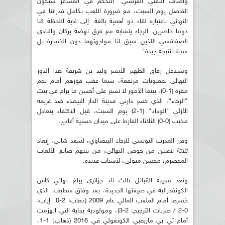
وأضاف التقني الفرنسي "التحكم في المشاعر سيكون
الفاصل يوم السبت، مع ضرورة اللعب بكامل قدراتنا في
النهائي باعتباره لقاء ذو أهمية بالغة. إلى غاية اللحظة كنا
دوما حاضرين. الرجاء يتشابه مع فرق نهضة بركان والنادي
الصفاقسي اللذين سبق لنا مواجهتهما دون الخسارة بل
سجلنا نتيجة جيدة".
وسيدخل رفاق الظهير الأيسر وليد بن شريفة هذا الدور
النهائي بمعنويات مرتفعة، سيما عقب فوزهم أمام نجم
مقرة (1-0)، بينما الأمور لا تسير على أحسن ما يرام في بيت
"الرجاء"، الذي خسر داربي مدينة الدار البيضاء ضد غريمه
الأزلي "الوداد" (1-2) يوم السبت، قبل الاكتفاء بتعادل
مخيب (0-0) الثلاثاء الفارط على ميدان حسنية أغادير.
وقرر المدرب التونسي للرجاء البيضاوي، لسعد شابي، إبعاد
ثلاثة لاعبين من خوض النهائي، من بينهم صانع الألعاب
المخضرم، محسن متولي، لأسباب عديدة.
وتعد شبيبة القبائل ثالث ناد جزائري يبلغ نهائي كأس
الكونفدرالية في صيغتها الجديدة، بعد وفاق سطيف، الذي
خسرها أمام الملعب المالي عام 2009 (ذهاب: 2-0، إياب:
0-2 / ضربات الترجيح: 2-3)، ومولودية بجاية التي انهزمت
أمام تي بي مازيمبي الكونغولي في 2016 (ذهاب: 1-1،