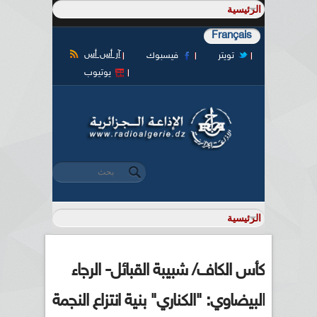
Français
آر أس أس
تويتر
فيسبوك
يوتيوب
‏بحث ‏
استمارة البحث
كأس الكاف/ شبيبة القبائل- الرجاء
البيضاوي: "الكناري" بنية انتزاع النجمة