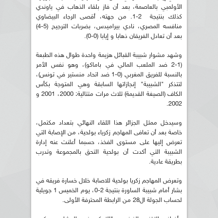
الأولمبي بالعاصمة، بعد أن فاز بلقاء الذهاب في ياوندي
كذلك بنتيجة 2-1. من جهته، أقصى الرجاء البيضاوي
منافسه المصري، نادي بيراميدس، بضربات الترجيح (5-4)
بعد أن تعادل الفريقان ذهابا و إيابا (0-0).
وشهد مشوار شبيبة القبائل هزيمة واحدة طوال هذه الطبعة
(1-2 ضد الملعب المالي في باماكو)، وهو نفس الأمر
بالنسبة للفريق المغربي (0-1 ضد اتحاد منستير في تونس)،
لتتذكر "الشبيبة" إنجازاتها السابقة وهي المتوجة بكأس
الكاف (الصيغة القديمة) ثلاث مرات متتالية: 2000، 2001 و
2002.
وسيدخل ممثل الجزائر هذا اللقاء النهائي بتعداد مكتمل،
خاصة بعد أن تعافى المهاجم زكرياء بولحية، من الإصابة التي
تعرض إليها على مستوى الفخذ، حسبما أعلنت عنه إدارة
الشبيبة التي أكدت أن بولحية التحق بالمجموعة وتدرب
بطريقة عادية.
وتعرض المهاجم زكريا بولحية للاصابة خلال خسارة فريقه في
بشار أمام شبيبة الساورة بنتيجة 2-0، يوم الخميس 1 جويلية
لحساب الجولة ال28 من الرابطة المحترفة الأولى.