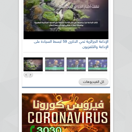
رئيس اللجنة الوطنية الجزائرية للتضامن مع الشعب
الإذاعة الجزائرية تحي الذكرى 59 لبسط السيادة على
الإذاعة والتلفزيون
الصحراوي السيد سعيد العياشي
كل الفيديوهات