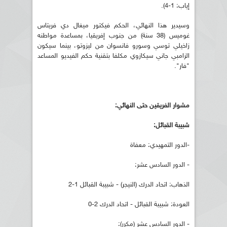
إياب: 1-4).
وسيدير هذا النهائي، الحكم فيكتور ميغال دي فريتاس
غوميس (38 سنة) من جنوب إفريقيا، بمساعدة مواطنه
زاخيلي توسي وسورو فانسوان من ليزوتو، بينما سيكون
الزامبي جاني سيكازوي مكلفا بتقنية حكم الفيديو المساعد
"فار".
مشوار الفريقين حتى النهائي:
شبيبة القبائل:
-الدور التمهيدي: معفاة
- الدور السادس عشر:
الذهاب: اتحاد الدرك (النيجر) - شبيبة القبائل 1-2
العودة: شبيبة القبائل - اتحاد الدرك 2-0
- الدور السادس عشر (مكرر):