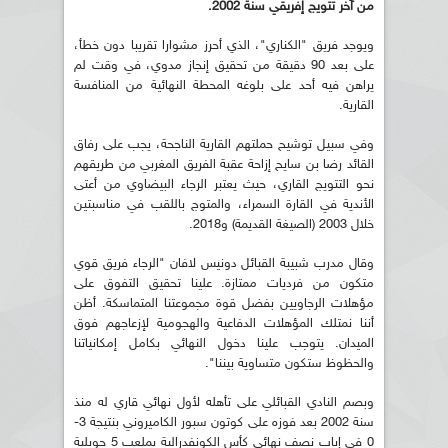
من آخر تتويج إفريقي سنة 2002.
ويوجد فريق "الكناري"، الذي أحرز مشوارا تقريبا دون خطأ،
على بعد 90 دقيقة من تحقيق إنجاز مدوي، في وقت لم
يراهن فيه أحد على بلوغه المحطة النهائية من المنافسة
القارية.
وفي سبيل توشيح حملتهم القارية الناجحة، يجب على رفاق
القائد رضا بن سايح إزاحة عقبة الفريق المغربي من طريقهم
نحو التتويج القاري، حيث يعتبر الرجاء البيضاوي من أعتى
الأندية في القارة السمراء، والمتوج باللقب في مناسبتين
خلال 2003 (الصيغة القديمة) و2018.
وقال مدرب شبيبة القبائل دونيس لافان "الرجاء فريق قوي
متكون من فرديات ممتازة. علينا تحقيق التفوق على
مؤهلات الرجاويين بفضل قوة مجموعتنا المتماسكة. أظن
أننا نمتلك المؤهلات الدفاعية والهجومية لإزعاجهم فوق
الميدان. يتوجب علينا دخول النهائي بكامل إمكانياتنا
والحظوظ ستكون متساوية بيننا".
وبصم النادي القبائلي على تأهله لأول نهائي قاري له منذ
سنة 2002 بعد فوزه على كوتون سبور الكاميروني بنتيجة 3-
0 في إياب نصف نهائي كأس الكونفدرالية بملعب 5 جويلية