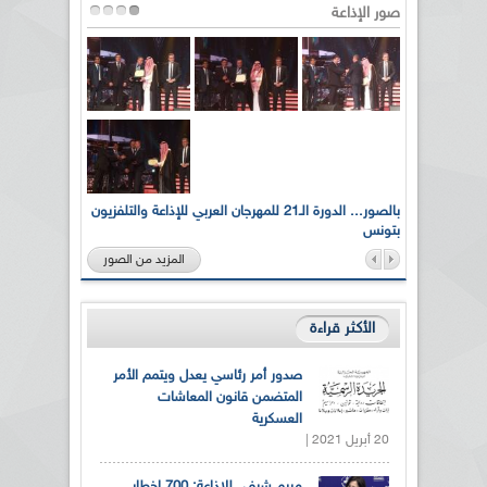
صور الإذاعة
لى أرواح
بالصور... الدورة الـ21 للمهرجان العربي للإذاعة والتلفزيون
بتونس
المزيد من الصور
الأكثر قراءة
صدور أمر رئاسي يعدل ويتمم الأمر
المتضمن قانون المعاشات
العسكرية
20 أبريل 2021 |
مريم شرفي للإذاعة: 700 إخطار