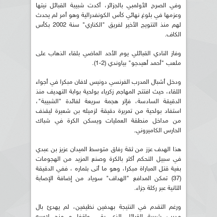
وفي الصرح الأولمبي بالجزائر، أكدت شبيبة القبائل نيتها
وعزمها في بلوغ نهائي كأس الكونفدرالية وهو أمر لم يحدث
لهم منذ التتويج الأخير لفريق "الكناري" سنة 2002 بكأس
الكاف.
وفاز النادي القبائلي يوم الأحد الماضي بلقاء الذهاب على
ملعب "أحمد أهيدجو" بياوندي (2-1).
ودخل أشبال المدرب الفرنسي دونيس لافان مبكرا في أجواء
اللقاء، حيث افتتح المهاجم زكرياء بولحية بوابة التهديف منذ
الدقيقة السادسة، فإثر هجمة سريعة لفائدة "الشبيبة"،
استفاد بولحية من تمريرة دقيقة لزميله بن شعيرة ليقذف
من مداخل منطقة العمليات ويسكن الكرة في شباك
الحارس الكاميروني.
هذا الهدف عزز من ثقة رفاق متوسط الميدان عزيز بن عبدي
في سبيل التحكم أكثر بالكرة وصنع المزيد من الهجومات
بغية قتل المباراة مبكرا، وهو ما أتى بثماره ، ففي الدقيقة
(37) تمكن المدافع "الهداف" سوياد من إضافة الإصابة
الثانية عبر ركلة جزاء.
ورغم التقدم في النتيجة بهدفين نظيفين، لم يهدئ بال
مدرب شبيبة القبائل الذي بقي واقفا و منح لاعبيه