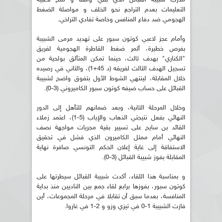
التعليمات بعدم التراجع نحو الخلف و مواصلة الضغط
الهجومي ضد دفاع المنافس وخاصة تفادي التراخي.
وأمام عجز لاعبي كوتون سبور على تهديد مرمى الشبيبة
بفرص خطيرة، أثمر ضغط القاطرة الهجومية لفريق
"الكناري" بهدف ثالث، حينما تمكن المتألق بولحية من
تسجيل الهدف الثالث لفريقه (د 45+1)، والثاني في رصيده
خلال المقابلة، لينتهي الشوط الأول بتفوق واضح لشبيبة
القبائل على حساب ضيفه كوتون سبور الكاميروني (3-0).
وخلال المرحلة الثانية، وبعد ضمانهم للتأهل إلى الدور
النهائي بفعل نتيجتي الذهاب والإياب (5-1)، اعتمد زملاء
القائد بن سايح على تسيير بقية مجريات مواجهة نصف
النهائي أمام ممثل الكاميرون الذي فشل في تحقيق
الاستفاقة إلى غاية إعلان الحكم التونسي صافرة نهاية
المقابلة بفوز شبيبة القبائل (3-0).
و بمناسبة هذا اللقاء، أكدت شبيبة القبائل سيطرتها على
كوتون سبور، بفوزها برابع لقاء جمع بين الناديين منذ بداية
المنافسة، بعدما سبق أن تقابلا في مرحلة المجموعات، أين
فازت الشبيبة 1-0 في تيزي وزو و 2-1 في غاروا.