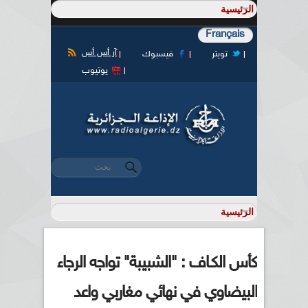
Français
آر أس أس
تويتر
فيسبوك
يوتيوب
‏بحث ‏
استمارة البحث
كأس الكـاف : "الشبيبة" تواجه الرجاء
البيضاوي في نهائي مغاربي واعد