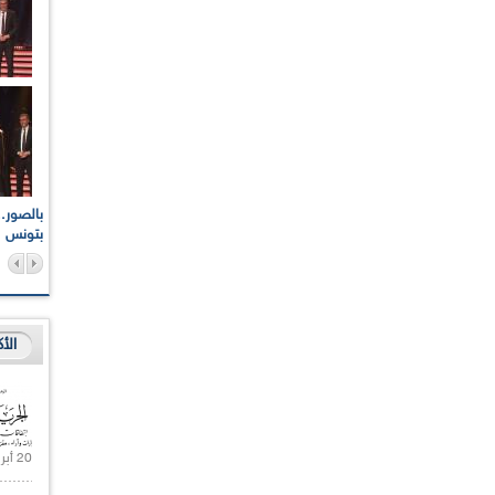
اعات الوطنية والجهوية
الإذاعة الجزائرية تقف دقيقة صمت ترحما على أرواح شهداء
ر 2021
17 أكتوبر 1961
بتونس
الأ
20 أبريل 2021 |