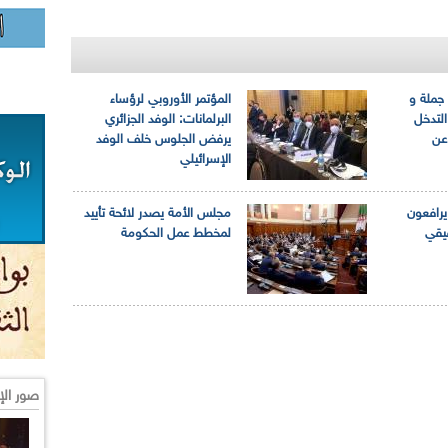
جملة و
المؤتمر الأوروبي لرؤساء
لتدخل
البرلمانات: الوفد الجزائري
عن
يرفض الجلوس خلف الوفد
الإسرائيلي
يرافعون
مجلس الأمة يصدر لائحة تأييد
يقي
لمخطط عمل الحكومة
صور الإ