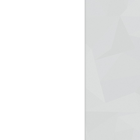
ريم الإذاعة الجزائرية للرياضيين البارالمبيين المتوجين
بالصور... اللقاء الوطني لمديري الإذ
اليات في طوكيو
حول مرافقة وتغطية الإنتخابات المحلية لـ27 نوفمب