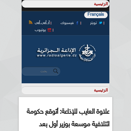
Français
آر أس أس
تويتر
فيسبوك
يوتيوب
‏بحث ‏
استمارة البحث
علاوة العايب للإذاعة: أتوقع حكومة
ائتلافية موسعة بوزير أول بعد