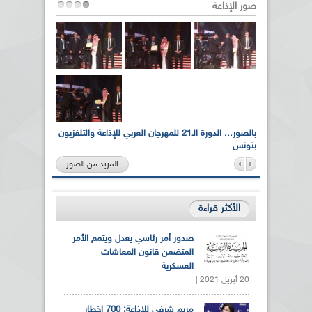
صور الإذاعة
لى أرواح
بالصور... الدورة الـ21 للمهرجان العربي للإذاعة والتلفزيون
بتونس
المزيد من الصور
الأكثر قراءة
صدور أمر رئاسي يعدل ويتمم الأمر
المتضمن قانون المعاشات
العسكرية
20 أبريل 2021 |
مريم شرفي للإذاعة: 700 إخطار