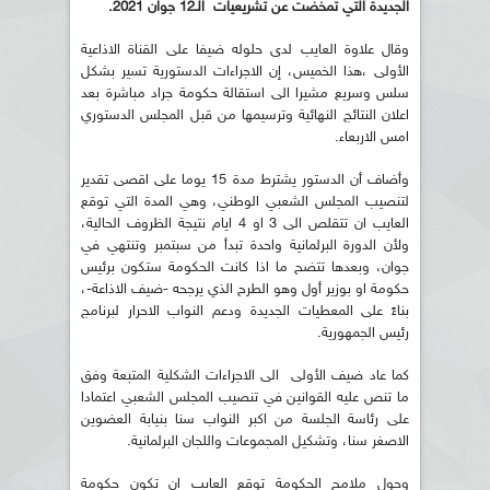
الجديدة التي تمخضت عن تشريعيات الـ12 جوان 2021.
وقال علاوة العايب لدى حلوله ضيفا على القناة الاذاعية
الأولى ،هذا الخميس، إن الاجراءات الدستورية تسير بشكل
سلس وسريع مشيرا الى استقالة حكومة جراد مباشرة بعد
اعلان النتائج النهائية وترسيمها من قبل المجلس الدستوري
امس الاربعاء.
وأضاف أن الدستور يشترط مدة 15 يوما على اقصى تقدير
لتنصيب المجلس الشعبي الوطني، وهي المدة التي توقع
العايب ان تتقلص الى 3 او 4 ايام نتيجة الظروف الحالية،
ولأن الدورة البرلمانية واحدة تبدأ من سبتمبر وتنتهي في
جوان، وبعدها تتضح ما اذا كانت الحكومة ستكون برئيس
حكومة او بوزير أول وهو الطرح الذي يرجحه -ضيف الاذاعة-،
بناءً على المعطيات الجديدة ودعم النواب الاحرار لبرنامج
رئيس الجمهورية.
كما عاد ضيف الأولى الى الاجراءات الشكلية المتبعة وفق
ما تنص عليه القوانين في تنصيب المجلس الشعبي اعتمادا
على رئاسة الجلسة من اكبر النواب سنا بنيابة العضوين
الاصغر سنا، وتشكيل المجموعات واللجان البرلمانية.
وحول ملامح الحكومة توقع العايب ان تكون حكومة