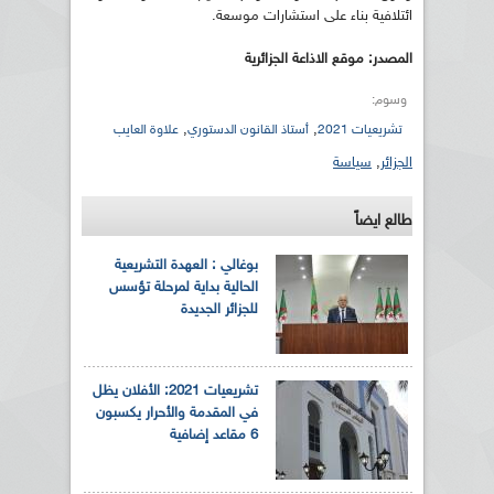
ائتلافية بناء على استشارات موسعة.
المصدر: موقع الاذاعة الجزائرية
وسوم:
,
,
تشريعيات 2021
أستاذ القانون الدستوري
علاوة العايب
الجزائر
,
سياسة
طالع ايضاً
بوغالي : العهدة التشريعية
الحالية بداية لمرحلة تؤسس
للجزائر الجديدة
تشريعيات 2021: الأفلان يظل
في المقدمة والأحرار يكسبون
6 مقاعد إضافية