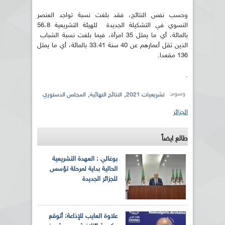
وحسب نفس النتائج، فقد بلغت نسبة تواجد العنصر
النسوي في التشكيلة الجديدة للهيئة التشريعية 56،8
بالمائة، أي ما يمثل 35 امرأة، فيما بلغت نسبة الشباب
الذين تقل أعمارهم عن 40 سنة 33.41 بالمائة، أي ما يمثل
136 مقعدا.
.
وسوم:
,
,
تشريعيات 2021
النتائج النهائية
المجلس الدستوري
الجزائر
طالع ايضاً
بوغالي : العهدة التشريعية
الحالية بداية لمرحلة تؤسس
للجزائر الجديدة
علاوة العايب للإذاعة: أتوقع