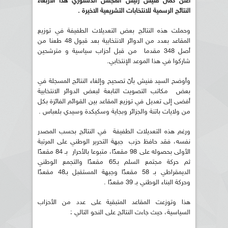
أعلن كمال فنيش رئيس المجلس الدستوري هذا الاربعاء
النتائج الرسمية للانتخابات التشريعية الاخيرة .
وحملت هذه النتائج بعض التعديلات الطفيفة في توزيع
المقاعد بعدد من الدوائر الانتخابية بعد قبول 48 طعنا من
أصل 348 مقدما من قبل أحزاب سياسية و مترشحين
شاركوا في هذا الموعد الإنتخابي.
وأوضح السيد فنيش بأنّ تصحيح وإلغاء النتائج المسجلة في
بعض مكاتب التصويت التابعة لبعض الدوائر الانتخابية
أفضى إلى تعديل في توزيع المقاعد بين القوائم الفائزة بكل
من ولايات باتنة والجزائر وبجاية وسكيكدة وسيدي بلعباس .
ورغم هذه التعديلات الطفيفة في النتائج بحسب المصدر
نفسه، فقد حافظ حزب جبهة التحرير الوطني على المرتبة
الأولى بحصوله على 98 مقعدًا، متبوعا بالأحرار بـ 84 مقعدًا
ثم حركة مجتمع السلم بـ65 مقعدًا والتجمع الوطني
الديمقراطي بـ 58 مقعدًا وجبهة المستقبل بـ48 مقعدًا
وحركة البناء الوطني بـ 39 مقعدًا .
هذا وتوزعت المقاعد المتبقية على عدد من الأحزاب
السياسية، حيث جاءت النتائج على النحو التالي :