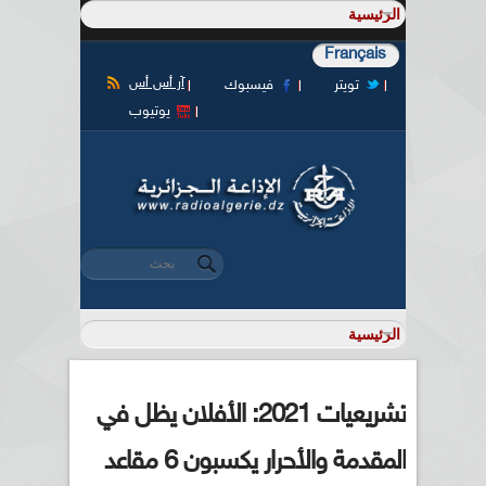
Français
آر أس أس
تويتر
فيسبوك
يوتيوب
‏بحث ‏
استمارة البحث
تشريعيات 2021: الأفلان يظل في
المقدمة والأحرار يكسبون 6 مقاعد