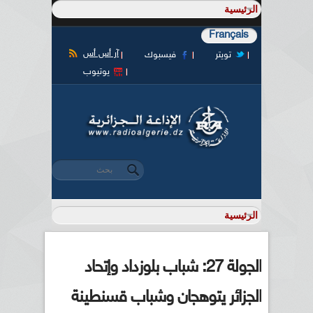
Français
آر أس أس
تويتر
فيسبوك
يوتيوب
‏بحث ‏
استمارة البحث
الجولة 27: شباب بلوزداد وإتحاد
الجزائر يتوهجان وشباب قسنطينة