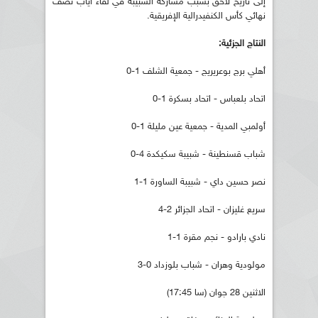
إلى تاريخ لاحق بسبب مشاركة الشبيبة في لقاء اياب نصف
نهائي كأس الكنفيدرالية الإفريقية.
النتا
ج الجزئية:
أهلي برج بوعريريج - جمعية الشلف 1-0
اتحاد بلعباس - اتحاد بسكرة 1-0
أولمبي المدية - جمعية عين مليلة 1-0
شباب قسنطينة - شبيبة سكيكدة 4-0
نصر حسين داي - شبيبة الساورة 1-1
سريع غليزان - اتحاد الجزائر 2-4
نادي بارادو - نجم مقرة 1-1
مولودية وهران - شباب بلوزداد 0-3
الاثنين 28 جوان (سا 17:45)