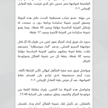
العاصمة لمواجهة نصر حسين داي الذي فرضت عليه التعادل
الإيجابي 1-1.
من جهته، صنع شباب قسنطينة الحدث خلال هذه الجولة
وصعق الجريح شبيبة سكيكدة برباعية دون رد سمحت له
بإحتلال المرتبة الخامسة مؤقتا برصيد 43 نقطة، بينما يقبع
شبيبة سكيكدة في المرتبة الأخيرة برصيد 17 نقطة.
بدوره عاد فريق إتحاد الجزائر بفوز ثمين من غليزان (4-2) خلال
مواجهته السريع المحلي، ودعم "أبناء سوسطارة" رصيدهم
بثلاث نقاط ثمينة جعلتهم يحتلون المرتبة السادسة مؤقتا
برصيد 42 نقطة، رفقة كل من شبيبة القبائل ومولودية
الجزائر.
ويواصل فريق نجم مقرة المتأهل لنهائي كأس الرابطة تألقه،
حيث أرغم مستضيفه نادي بارادو على اقتسام نقاط
المواجهة، بعد أن فرض عليه التعادل الإيجابي 1-1.
وتتواصل هذه الجولة غدا الاثنين، بإجراء مقابلة القمة بين
مولودية الجزائر والضيف وفاق سطيف على الساعة 17:45.
بالمقابل، تم تأجيل لقاء شبيبة القبائل أمام وداد تلمسان