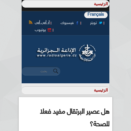
Français
آر أس أس
تويتر
فيسبوك
يوتيوب
‏بحث ‏
استمارة البحث
هل عصير البرتقال مفيد فعلا
للصحة؟