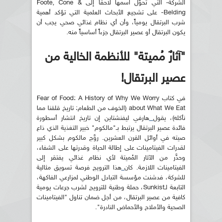
الشركة- التي تحوّل اسمها لاحقاً إلى Foote, Cone &
Belding- على تشجيع الأبحاث العلمية التي تؤكد أهمية
شرب البرتقال يومياً، وأن أي نظام غذائي صحي يجب أن
يكون البرتقال أو عصير البرتقال جزءاً أساسياً منه.
"آثارٌ مُميتة" للأنظمة الخالية من
عصير البرتقال!
في كتاب Fear of Food: A History of Why We Worry
about What We Eat (الخوف من الطعام: تاريخ قلقنا مما
نأكله)، يقول
هارفي ليفنشتاين إن تاريخ انتشار أسطورة
فائدة عصير البرتقال يرتبط بـ"مالكوم" خبير التغذية الذي ذاع
صيته في أوائل القرن العشرين. روَّج مالكوم بشكل كبير
لقدرات الفيتامينات على إطالة الحياة وقدرتها على الشفاء،
وحذَّر من الآثار المُميتة لأي نظام غذائي يفتقر إلى
الفيتامينات اللازمة. كان
هذا الترويج فرصة تسويق مثالية
للشركة، فدشنت مؤسسة التبادل الوطني لمزارعي الفاكهة،
التابعة لـSunkist، حملة وطنية للترويج لشرب جرعات يومية
كافية من عصير البرتقال، من أجل ضمان تناول "الفيتامينات
الصحية والأملاح والأحماض النادرة".