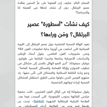
الصباح الباكر. فكيف إذن أقنعونا على مرِّ السنين بفائدة
عصير البرتقال دون أن نشك لحظة في أهميته لنا
ولأجسامنا؟
كيف نشأت "أسطورة" عصير
البرتقال؟ ومَن وراءها؟
تعود الهالة الصحية المنتشرة حول عصير البرتقال إلى الثورة
الصناعية التي اندلعت في أوروبا بداية ثمانينيات القرن الـ19
وحتى عشرينيات القرن الماضي. يقول أستاذ الإعلان
والدراسات الأمريكية بجامعة واسيدا اليابانية في طوكيو،
جوليان سيفولكا: "أدى النمو الهائل بالمدن إلى مشاكل في
تنظيف الشوارع وإزالة القمامة والمسائل الصحية العامة".
ومع زيادة الكثافة السكانية والمشاكل التي تأتي معها، زاد
منتهزو الفرص الذين حاولوا بشتى الطرق استغلال المشاكل
الصحية لزيادة ثرواتهم الشخصية.
يقول سيفولكا إنه في أوائل القرن العشرين، كانت جمعية
مزارعي الفاكهة بجنوب كاليفورنيا- التي أصبحت فيما بعد،
العلامة التجارية البرتقالية الشهيرة
Sunkist
– تبحث عن
طريقة لبيع مزيد من الفاكهة. أدرك المسؤولون عن