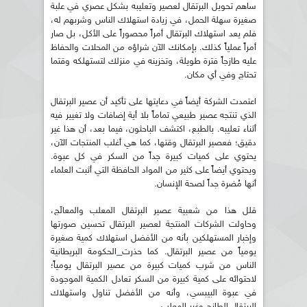
ساهم تحويل البرتقال لعصير وتعليبه بشكل عصري في علبة
صغيرة سهلة الحمل، في زيادة استهلاك الناس وشربهم له،
فلم يعد استهلاك البرتقال أمراً محصوراً على الأكل، بل صار
أمراً عملياً كذلك. بإمكانك الآن شراؤه من المحلات والحفاظ
عليه طازجاً فترة طويلة، وتخزينه في منزلك لتستهلكه وقتما
تحتاج وفي أي مكان.
اعتمدت الشركة أيضاً في دعايتها على تأكيد أن عصير البرتقال
الذي تنتجه عصير طبيعي تماماً بلا أية إضافات ولا تغيير فيه
أثناء تعليبه. بالطبع، اكتشف الباحثون، فيما بعد، أن هذا غير
دقيق؛ فعصير البرتقال وقتها، كما هي أغلب المنتجات الآن،
يحتوي على كميات كبيرة جداً من السكر في كل عبوة.
ويحتوي أيضاً على كثير من المواد الحافظة التي أثبت العلماء
أنها مُضرة جداً لصحة الإنسان.
قلل هذا من شعبية عصير البرتقال المعلب والمعالَج،
وحاولت الشركات المنتجة لعصير البرتقال تحسين صورتها
وإخبار المستهلكين بأنه من الأفضل استهلاك كمية صغيرة
يومياً من عصير البرتقال. كما حذرت
الحكومة البريطانية
الناس من شرب كميات كبيرة من عصير البرتقال يومياً؛
لاحتوائه على كمية كبيرة من السكر تعادل الكمية الموجودة
في عبوة البيبسي، وأنه من الأفضل تناول واستهلاك
البرتقال الطازج وغير المعلب.