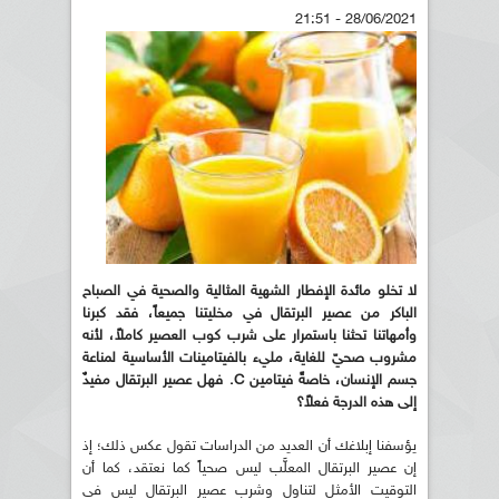
28/06/2021 - 21:51
لا تخلو مائدة الإفطار الشهية المثالية والصحية في الصباح
الباكر من عصير البرتقال في مخليتنا جميعاً، فقد كبرنا
وأمهاتنا تحثنا باستمرار على شرب كوب العصير كاملاً، لأنه
مشروب صحيّ للغاية، مليء بالفيتامينات الأساسية لمناعة
جسم الإنسان، خاصةً فيتامين C. فهل عصير البرتقال مفيدٌ
إلى هذه الدرجة فعلاً؟
يؤسفنا إبلاغك أن العديد من الدراسات تقول عكس ذلك؛ إذ
إن عصير البرتقال المعلَّب ليس صحياً كما نعتقد، كما أن
التوقيت الأمثل لتناول وشرب عصير البرتقال ليس في