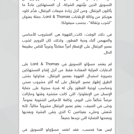
التسويق الذين عيَّنتهم الشركة، أن المستهلكين عادةً ما
يأكلون البرتقال. ومن أجل زيادة مبيعات البرتقال، قدَّم كلود
هوبكنز من وكالة الإعلانات Lord & Thomas، حملة بعنوان
"اشرب برتقالة"، بحسب سيفولكا.
في ذلك الوقت، كانت
القهوة هي المشروب الأساسي
والمهيمن أثناء وجبة الفطور، ولذلك كان الترويج لشرب
عصير البرتقال على الإفطار أمراً مفاجئاً وغريباً للناس بطبيعة
الحال.
لم يعتمد مسؤلو التسويق في Lord & Thomas على
الدعايات المرئية المعتادة فقط من أجل إقناع المستهلكين
بضرورة استبدال القهوة بعصير البرتقال، فحاولوا بشتى
الطرق إظهار عصير البرتقال على أنه أكثر مشروب صحي
ومناسب لوجبة الفطور وأن له قدرة سحرية على حماية
الإنسان من الإنفلونزا، التي كانت منتشرة وقتها ومازالت
مرضاً شائعاً حتى اليوم، وكافة الأمراض الشتوية عموماً.
وحتى في الصيف، يعتبر عصير البرتقال مشروباً مثالياً، لأنه
مُنعش ومليء بفيتامين C الذي ينقي البشرة ويغذيها
ويمنحها النضارة التي نريدها جميعاً.
ليس هذا فحسب، فقد اعتمد مسؤولو التسويق في