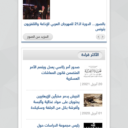
لى أرواح
بالصور... الدورة الـ21 للمهرجان العربي للإذاعة والتلفزيون
بتونس
المزيد من الصور
الأكثر قراءة
صدور أمر رئاسي يعدل ويتمم الأمر
المتضمن قانون المعاشات
العسكرية
20 أبريل 2021 |
الجيش يدمر مخبأين للإرهابيين
يحتويان على مواد غذائية وألبسة
وأفرشة بكل من الجلفة وسكيكدة
01 أبريل 2020 |
رئيس مجموعة الدراسات حول