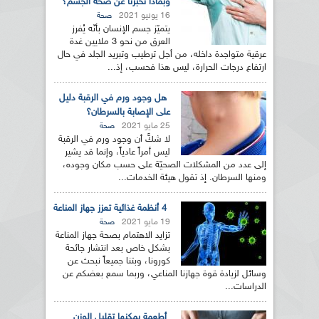
وبماذا تخبرنا عن صحة الجسم؟
16 يونيو 2021
صحة
يتميّز جسم الإنسان بأنّه يُفرز
العرق من نحو 3 ملايين غدة
عرقية متواجدة داخله، من أجل ترطيب وتبريد الجلد في حال
ارتفاع درجات الحرارة، ليس هذا فحسب، إذ...
هل وجود ورم في الرقبة دليل
على الإصابة بالسرطان؟
25 مايو 2021
صحة
لا شكَّ أن وجود ورم في الرقبة
ليس أمراً عادياً، وإنما قد يشير
إلى عدد من المشكلات الصحيّة على حسب مكان وجوده،
ومنها السرطان. إذ تقول هيئة الخدمات...
4 أنظمة غذائية تعزز جهاز المناعة
19 مايو 2021
صحة
تزايد الاهتمام بصحة جهاز المناعة
بشكل خاص بعد انتشار جائحة
كورونا، وبتنا جميعاً نبحث عن
وسائل لزيادة قوة جهازنا المناعي، وربما سمع بعضكم عن
الدراسات...
أطعمة يمكنها تقليل الوزن