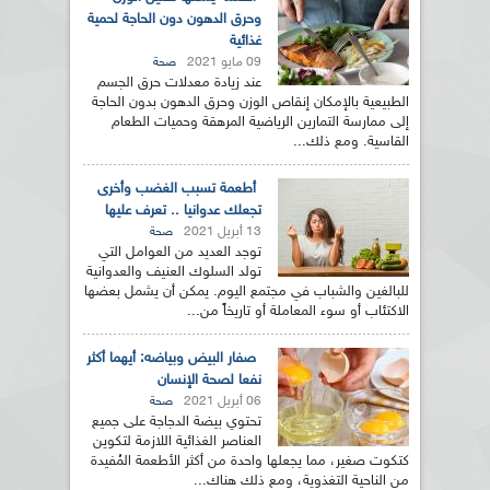
وحرق الدهون دون الحاجة لحمية
غذائية
09 مايو 2021
صحة
عند زيادة معدلات حرق الجسم
الطبيعية بالإمكان إنقاص الوزن وحرق الدهون بدون الحاجة
إلى ممارسة التمارين الرياضية المرهقة وحميات الطعام
القاسية. ومع ذلك...
أطعمة تسبب الغضب وأخرى
تجعلك عدوانيا .. تعرف عليها
13 أبريل 2021
صحة
توجد العديد من العوامل التي
تولد السلوك العنيف والعدوانية
للبالغين والشباب في مجتمع اليوم. يمكن أن يشمل بعضها
الاكتئاب أو سوء المعاملة أو تاريخاً من...
صفار البيض وبياضه: أيهما أكثر
نفعا لصحة الإنسان
06 أبريل 2021
صحة
تحتوي بيضة الدجاجة على جميع
العناصر الغذائية اللازمة لتكوين
كتكوت صغير، مما يجعلها واحدة من أكثر الأطعمة المُفيدة
من الناحية التغذوية، ومع ذلك هناك...