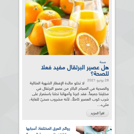
صحة
هل عصير البرتقال مفيد فعلا
للصحة؟
28 يونيو 2021
لا تخلو مائدة الإفطار الشهية المثالية
والصحية في الصباح الباكر من عصير البرتقال في
مخليتنا جميعاً، فقد كبرنا وأمهاتنا تحثنا باستمرار على
شرب كوب العصير كاملاً، لأنه مشروب صحيّ للغاية،
مليء...
اقرأ المزيد
روائح العرق المختلفة: أسبابها