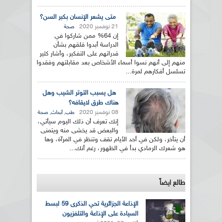
متى يشعر الإنسان بكبر السن؟
21 نوفمبر 2020
صحة
إن 64% ممن شاركوا في
الدراسة أبدوا قلقهم بشأن
قدراتهم على التفكير، وأشار كثير
منهم إلى أنهم نسوا أسماء الأشخاص بعد مقابلتهم وفقدوا
تسلسل أفكارهم لمرة...
هل يسبب التوتر الشيب وهل
هناك طرق لايقافه؟
08 نوفمبر 2020
,
,
طب
أبحاث
صحة
إنك تعرف أن ذلك اليوم سيأتي،
والبعض قد يخشى منه ويتمنى
أن يتأخر، ولكن في أحد الأيام تقف وتنظر في المرآة، وها
هو شعرك الرمادي بدأ في الظهور، رغم أنك...
طالع ايضاً
الإذاعة الجزائرية تحي الذكرى 59 لبسط
السيادة على الإذاعة والتلفزيون