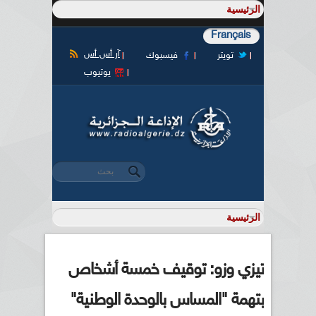
Français
آر أس أس
تويتر
فيسبوك
يوتيوب
‏بحث ‏
استمارة البحث
تيزي وزو: توقيف خمسة أشخاص
بتهمة "المساس بالوحدة الوطنية"