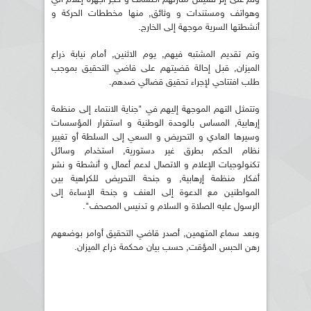
وهواتف ومستندات و وثائق, منها مخططات الحركة و
أنشطتها السرية موجهة إلى الخارج.
وتم تقديم المشتبه فيهم, يوم الاثنين, أمام نيابة ذراع
الميزان, قبل إحالة قضيتهم على قاضي التحقيق بموجب
طلب افتتاحي لإجراء تحقيق قضائي ضدهم.
وتتمثل التهم الموجهة إليهم في "جناية الانتماء إلى منظمة
إرهابية, المساس بالوحدة الوطنية و استقرار المؤسسات
وسيرها العادي و التحريض و السعي إلى السلطة أو تغيير
نظام الحكم بطرق غير دستورية, استخدام وسائل
تكنولوجيات الإعلام و الاتصال لدعم أعمال و أنشطة و نشر
أفكار منظمة إرهابية, و جنحة التحريض للكراهية بين
المواطنين مع الدعوة إلى العنف و جنحة الإساءة إلى
الرسول عليه الصلاة و السلام و تدنيس المصحف".
وبعد سماع المتهمين, أصدر قاضي التحقيق أوامر بوضعهم
رهن الحبس المؤقت, حسب بيان محكمة ذراع الميزان.