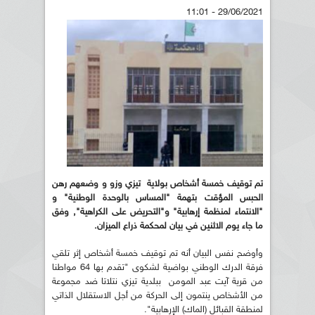
29/06/2021 - 11:01
تم توقيف خمسة أشخاص بولاية تيزي وزو و وضعهم رهن
الحبس المؤقت بتهمة "المساس بالوحدة الوطنية" و
"الانتماء لمنظمة إرهابية" و"التحريض على الكراهية", وفق
ما جاء يوم الاثنين في بيان لمحكمة ذراع الميزان.
وأوضح نفس البيان أنه تم توقيف خمسة أشخاص إثر تلقي
فرقة الدرك الوطني بواضية لشكوى "تقدم بها 64 مواطنا
من قرية آيت عبد المومن ببلدية تيزي نتلاتا ضد مجموعة
من الأشخاص ينتمون إلى الحركة من أجل الاستقلال الذاتي
لمنطقة القبائل (الماك) الإرهابية".