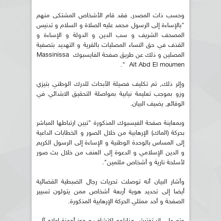
وحسب ذات المصدر, فقد قام الأشخاص المشتكى منهم
"بالإساءة إلى الرسول محمد عليه الصلاة و السلام و تدنيس
المصحف الشريف و سب الدين و الدولة و الإساءة و
القذف في حق النساء المصليات بالقرية و التهديد بتصفية
المصلين و ذلك عن طريق صفحة الفايسبوك Massinissa
Ait Abd El moumen ".
وإثر ذلك, تم تكليف فصيلة الأبحاث للدرك الوطني بتيزي
وزو بموجب تعليمة نيابية بمواصلة التحقيق الابتدائي في
الوقائع, يضيف البيان.
وبمعاينة صفحة الفيسبوك المذكورة "تبين ارتباطها المباشر
بحركة (الماك) الإرهابية من خلال الصور و الخطابات الداعية
إلى المساس بالوحدة الوطنية و الإساءة إلى الرسول الكريم
و الدين الإسلامي و الدعوة إلى العنف من خلال بث صور
لأسلحة نارية و أشخاص ملثمين".
وأشار البيان أنه توصلت تحريات رجال الضبطية القضائية
أيضا إلى تحديد هوية أربعة أشخاص ممن يتولون تسيير
الصفحة و أحد ممثلي الحركة الإرهابية المذكورة.
وتم على إثر تفتيش منازلهم اكتشاف و حجز أجهزة إعلام آلي