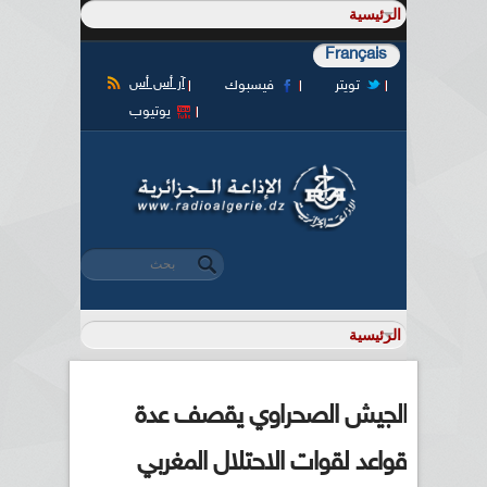
Français
آر أس أس
تويتر
فيسبوك
يوتيوب
‏بحث ‏
استمارة البحث
الجيش الصحراوي يقصف عدة
قواعد لقوات الاحتلال المغربي