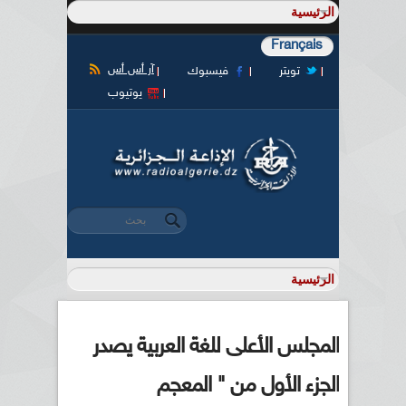
Français
آر أس أس
تويتر
فيسبوك
يوتيوب
‏بحث ‏
استمارة البحث
المجلس الأعلى للغة العربية يصدر
الجزء الأول من " المعجم