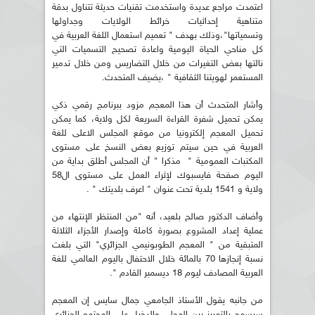
اعتمدت مراجع عديدة واستخدمت تقنيات حديثة تتناول بدقة
متناهية إحداثيات خرائط الولايات وجداولها
وتسمياتها"،وذلك بهدف " تعميم استعمال اللغة العربية في
كل مناحي الحياة اليومية واعادة تصحيح التسميات التي
نالتها بعض التغيرات من خلال التضاريس ومن خلال تدمير
المستعمر لهويتنا الثقافية " ،يضيف المتحدث.
وأشار المتحدث أن هذا المعجم مزود ببرنامج رقمي ذكي
يمكن تحميل شفرة القراءة السريعة لكل ولاية، كما يمكن
تحميل المعجم إلكترونيا من موقع المجلس الاعلى للغة
العربية في حين سيتم توزيع بعض النسخ على مستوى
المكتبات العمومية " مذكرا " أن المجلس أطلق بداية من
اليوم صفحة فايسبوك لإثراء العمل على مستوى ال58
ولاية و 1541 بلدية تحت عنوان " اعرف بلديتك " .
وأضاف الدكتور صالح بلعيد، أنه "من المنتظر الإنتهاء من
عملية إعداد المشروع بصورة كاملة وإصدار الأجزاء الثلاثة
المتبقية من " المعجم الطوبونيمي الجزائري" التي بلغت
نسبة إنجازها 70 بالمائة خلال الاحتفال باليوم العالمي للغة
العربية المصادف ليوم 18 ديسمبر القادم ".
من جانبه يقول الأستاذ الجامعي جمال سايس إن المعجم
سيسمح بالتمييز بين المحلي والدخيل على المجتمع الجزائري