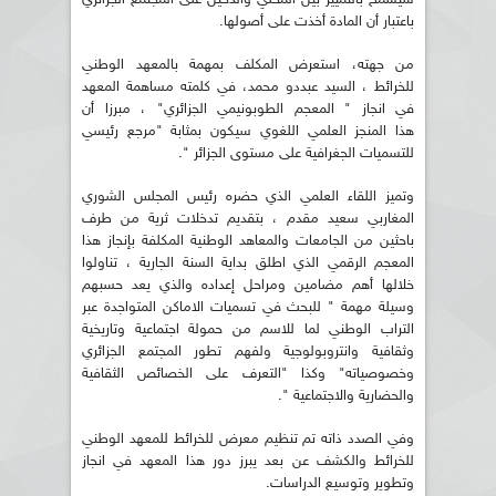
باعتبار أن المادة أخذت على أصولها.
من جهته، استعرض المكلف بمهمة بالمعهد الوطني
للخرائط ، السيد عبددو محمد، في كلمته مساهمة المعهد
في انجاز " المعجم الطوبونيمي الجزائري" ، مبرزا أن
هذا المنجز العلمي اللغوي سيكون بمثابة "مرجع رئيسي
للتسميات الجغرافية على مستوى الجزائر ".
وتميز اللقاء العلمي الذي حضره رئيس المجلس الشوري
المغاربي سعيد مقدم ، بتقديم تدخلات ثرية من طرف
باحثين من الجامعات والمعاهد الوطنية المكلفة بإنجاز هذا
المعجم الرقمي الذي اطلق بداية السنة الجارية ، تناولوا
خلالها أهم مضامين ومراحل إعداده والذي يعد حسبهم
وسيلة مهمة " للبحث في تسميات الاماكن المتواجدة عبر
التراب الوطني لما للاسم من حمولة اجتماعية وتاريخية
وثقافية وانتروبولوجية ولفهم تطور المجتمع الجزائري
وخصوصياته" وكذا "التعرف على الخصائص الثقافية
والحضارية والاجتماعية ".
وفي الصدد ذاته تم تنظيم معرض للخرائط للمعهد الوطني
للخرائط والكشف عن بعد يبرز دور هذا المعهد في انجاز
وتطوير وتوسيع الدراسات.