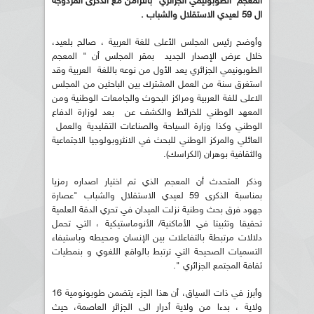
المعجم الطوبونيمي الجزائري" بالتزامن مع الذكرى المزدوجة
ال 59 لعيدي الاستقلال والشباب .
وأوضح رئيس المجلس الأعلى للغة العربية ، صالح بلعيد،
خلال عرض الإصدار الجديد بمقر المجلس أن " المعجم
الطوبونيمي الجزائري يعد الأول من نوعه باللغة العربية وقد
استغرق سنة من العمل المشترك بين الباحثين من المجلس
الاعلى للغة العربية ومراكز البحوث والجامعات الوطنية ومن
المعهد الوطني للخرائط والكشف عن بعد لوزارة الدفاع
الوطني وكذا وزارة السياحة والصناعات التقليدية والعمل
العائلي والمركز الوطني للبحث في الانثروبولوجيا الاجتماعية
والثقافية بوهران (الكراسك).
وذكر المتحدث أن المعجم الذي تم اختيار اصداره رمزيا
بمناسبة الذكرى 59 لعيدي الاستقلال والشباب "عصارة
جهود فرق بحث وطنية نزلت الميدان في تحري الدقة العلمية
تحقيقا وتثبيتا في الأماكنية/ الأنوماستيكية ، التي تحمل
دلالات مرتبطة بالتفاعلات بين الإنسان ومحيطه وباستيفاء
التسميات الصحيحة التي ترتبط بالواقع اللغوي و بنمطيات
ثقافة المجتمع الجزائري ".
وأبرز في ذات السياق، أن هذا الجزء يتضمن طوبونومية 16
ولاية ، بدءا من ولاية أدرار الى الجزائر العاصمة، حيث