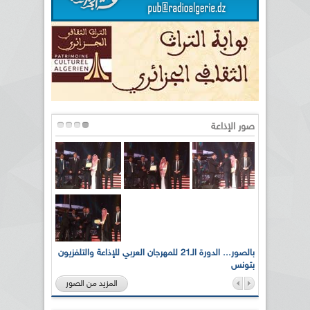
صور الإذاعة
لى أرواح
بالصور... الدورة الـ21 للمهرجان العربي للإذاعة والتلفزيون
بتونس
المزيد من الصور