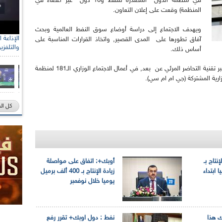
في منظمة الدول المصدرة للنفط و10 دول غير أعضاء في
المنظمة) وقعت على إعلان التعاون.
ويهدف الاجتماع إلى دراسة أوضاع سوق النفط العالمية وبحث
آفاق تطورها على المدى القصير, واتخاذ القرارات المناسبة على
والتلفزي
أساس ذلك.
يذكر ان الجزائر شاركت يومي 1 و 2 جويلية الجاري, عبر تقنية التحاضر المرئي عن بعد, في أعمال الاجتماع الوزاري الـ181 لمنظمة
كل ال
نتاج بـ
أوبك+: اتفاق على مواصلة
ا ابتداء
زيادة الإنتاج بـ 400 ألف برميل
يوميا خلال نوفمبر
 هذا
نفط : دول اوبك+ تقرر رفع