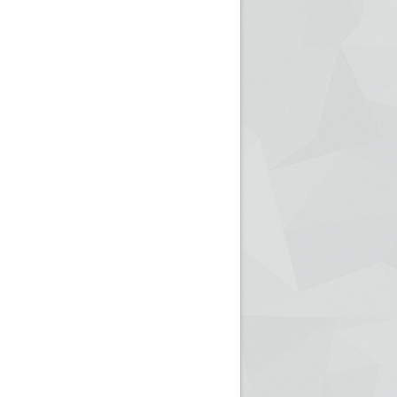
ريم الإذاعة الجزائرية للرياضيين البارالمبيين المتوجين
بالصور... اللقاء الوطني لمديري الإذ
اليات في طوكيو
حول مرافقة وتغطية الإنتخابات المحلية لـ27 نوفمب