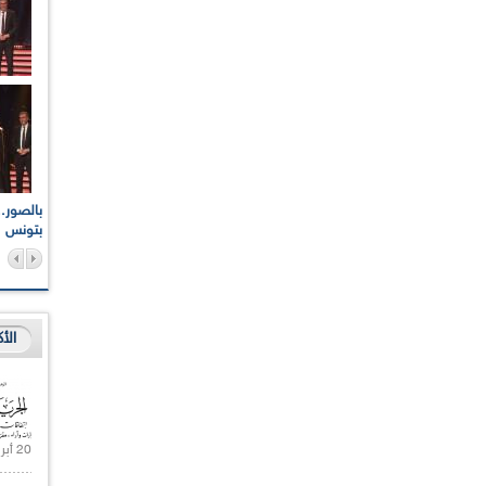
اعات الوطنية والجهوية
الإذاعة الجزائرية تقف دقيقة صمت ترحما على أرواح شهداء
ر 2021
17 أكتوبر 1961
بتونس
الأ
20 أبريل 2021 |