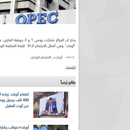
"أوبك" وفي أعمال الاجتماع الـ31 للجنة المراقبة الوزارية المشتركة (جي ام ام سي).
وسوم:
,
أوبك+
الاجتماع الوزاري
اقتصاد
طالع ايضاً
اجتماع أوبك: زيادة الإ
400 الف برميل يومي
من أوت المقبل
أوبك+:عرقاب يشارك