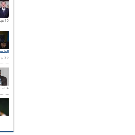
10 فبراير 2021 |
العنص
25 يونيو 2021 |
04 مارس 2020 |