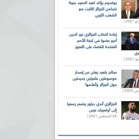
بوقدوم يؤكد لعبد الحميد دبيبة
تضامن الجزائر الثابت مع
الشعب الليبي
إعادة انتخاب الجزائري نور الدين
أمير عضوا في لجنة الأمم
المتحدة للقضاء على التمييز
ري
صالح بلعيد يعلن عن إصدار
موسوعتين علميتين جديدتين
حول الجزائر وأعلامها
الجزائري أندي ديلور ينضم رسميا
إلى أولمبيك نيس
28 أغسطس 2021 |