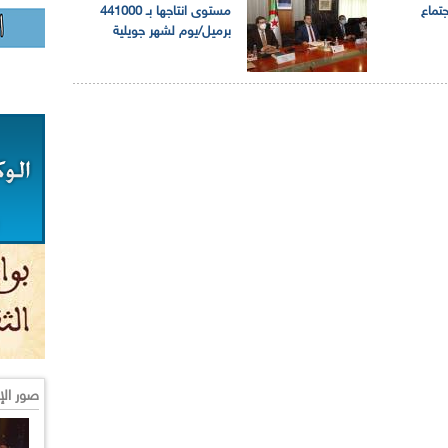
جتماع
مستوى انتاجها بـ 441000
برميل/يوم لشهر جويلية
صور الإ