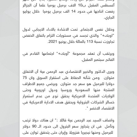
أغسطس المقبل ب10 الاف برميل يوميا علما أن الجزائر
رفعت انتاجها في حدود 14 الف برميل يوميا خلال يوليو
الجاري.
وخلال نفس الاجتماع, تمت الاشادة بالاداء الايجابي لدول
"اوبك+" والذي تجسد في مستويات التزام باتفاق الخفض
تجاوزت نسبة 113 بالمائة خلال يونيو 2021.
ويرتقب أن تعقد مجموعة "أوبك+" اجتماعها القادم في
الفاتح سبتمبر المقبل.
ويرى الدكتور والخبير الاقتصادي عبد الرحمن عية أن الاتفاق
متوازن ومن شأنه الحفاظ على استقرار السوق وان 75
دولارا للبرميل هو سعر جد متوازن ويرضي جميع الاطراف
المنتجة منها السعودية وروسيا ودول اوروبية وحتى
الولايات المتحدة الامريكية يحقق نوع من عدم استمرار
خسائر الشركات البترولية ويحقق هدف الادارة الامريكية في
الاقتصاد الاخضر ".
واضاف السيد عبد الرحمن عية قائلا :" ان هناك دولا ترغب
وتأمل في ان يتجاوز سعر البترول الى حدود الــ 90 دولار
للبرميل ومنها نيجيريا فنزويلا وإيران حتى يتحقق توازن على