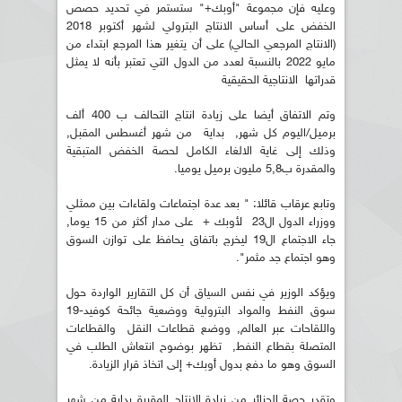
وعليه فإن مجموعة "أوبك+" ستستمر في تحديد حصص
الخفض على أساس الانتاج البترولي لشهر أكتوبر 2018
(الانتاج المرجعي الحالي) على أن يتغير هذا المرجع ابتداء من
مايو 2022 بالنسبة لعدد من الدول التي تعتبر بأنه لا يمثل
قدراتها الانتاجية الحقيقية
وتم الاتفاق أيضا على زيادة انتاج التحالف ب 400 ألف
برميل/اليوم كل شهر, بداية من شهر أغسطس المقبل,
وذلك إلى غاية الالغاء الكامل لحصة الخفض المتبقية
والمقدرة ب5,8 مليون برميل يوميا.
وتابع عرقاب قائلا: " بعد عدة اجتماعات ولقاءات بين ممثلي
ووزراء الدول ال23 لأوبك + على مدار أكثر من 15 يوما,
جاء الاجتماع ال19 ليخرج باتفاق يحافظ على توازن السوق
وهو اجتماع جد مثمر".
ويؤكد الوزير في نفس السياق أن كل التقارير الواردة حول
سوق النفط والمواد البترولية ووضعية جائحة كوفيد-19
واللقاحات عبر العالم, ووضع قطاعات النقل والقطاعات
المتصلة بقطاع النفط, تظهر بوضوح انتعاش الطلب في
السوق وهو ما دفع بدول أوبك+ إلى اتخاذ قرار الزيادة.
وتقدر حصة الجزائر من زيادة الإنتاج المقررة بداية من شهر