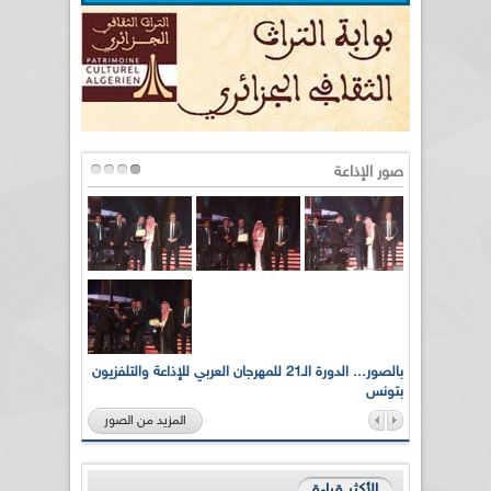
صور الإذاعة
لى أرواح
بالصور... الدورة الـ21 للمهرجان العربي للإذاعة والتلفزيون
بتونس
المزيد من الصور
الأكثر قراءة