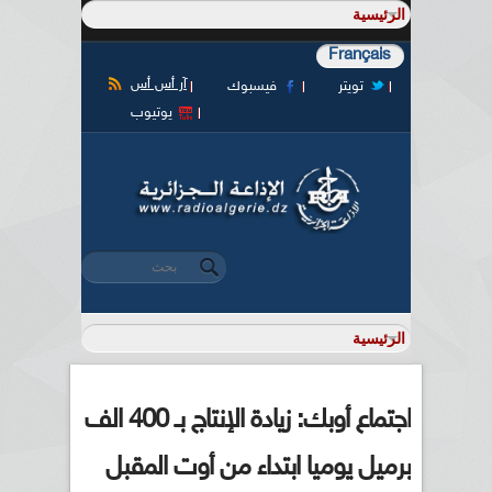
Français
آر أس أس
تويتر
فيسبوك
يوتيوب
‏بحث ‏
استمارة البحث
اجتماع أوبك: زيادة الإنتاج بـ 400 الف
برميل يوميا ابتداء من أوت المقبل