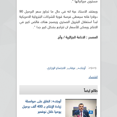
مستوى ميزانياتها ".
ويعتقد الاستاذ عية انه في حال ما تجاوز سعر البرميل 90
دولارا فانه سيعطي فرصة قوية للشركات البترولية الامريكية
لبدأ استغلال البترول الصخري ويصبح هناك فائض كبير في
الانتاج ويمكن للأسعار ان تتراجع بشكل كبير جدا ".
المصدر : الاذاعة الجزائرية / وأج
وسوم:
,
,
أوبك+
عرقاب
الاجتماع الوزاري
اقتصاد
طالع ايضاً
أوبك+: اتفاق على مواصلة
زيادة الإنتاج بـ 400 ألف برميل
يوميا خلال نوفمبر