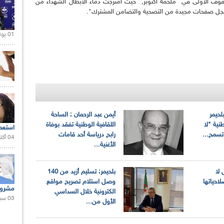
صفوف الأولى في ملحمة أكتوبر, حيث امتزجت دماء الأبطال الشهداء من
تسجل صفحات مجيدة من التضحية والتضامن المشترك".
01 يونيو 2021 |
لحيمر
أيمن عبد الرحمان : الساحة
نية "لا
الثقافية الوطنية تفقد بوفاة
استعم
تسمح...
رابح درياسة أحد قامات
04 أكتوبر 2020 |
الأغنية...
 لا
بلحيمر: تسليم أزيد من 140
احياتها
وصل استلام تصريح مواقع
مشروع
الكترونية خلال السداسي
03 سبتمبر 2020 |
الأول من...