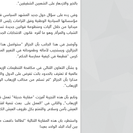
بالخير والازدهار على الشعبين الشقيقين".
وفي رده على سؤال حول جديد المشهد السياسي في ا
مؤسساتها السيادية الوطنية وفق التزامات رئيس ال
ميدانيا من خلال آليات ومنظومة قوانين جديدة ت
الشباب والمرأة, وهو ما أقره قانون الانتخابات الجدي
وأوضخ في هذا الجانب بأن الجزائر "ستواصل هذا
كرس "قطيعة في كيفية ممارسة الحكم".
و بشأن التعاون الثنائي في مكافحة التنظيمات الإر
عالمية لا تعترف بالحدود باتت تفرض على الدول وال
مذكرا بأن الجزائر "لم تسلم من مخالب الإرهاب 
الإرهاب".
وتابع بأن هذه التجربة أفرزت "مقاربة حديثة" تعمل
الإرهاب", والثاني في "العمل على بعث تنمية ا
العيش بأمن وسلام, والتمتع بكل ظروف العيش الكر
واستطرد بان هذه المقاربة الثنائية "لطالما دافعت 
بين أبناء البلد الواحد بعيدا