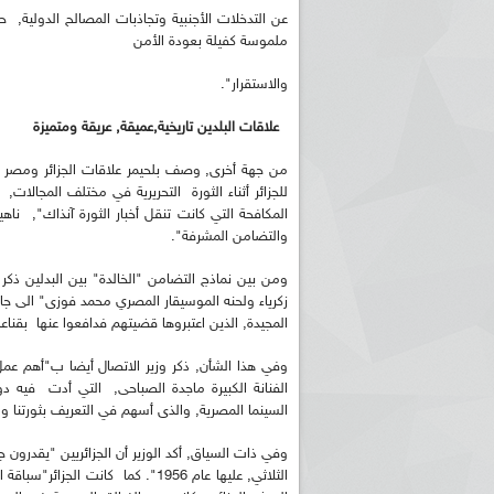
عن التدخلات الأجنبية وتجاذبات المصالح الدولية, حي
ملموسة كفيلة بعودة الأمن
والاستقرار".
علاقات البلدين تاريخية,عميقة, عريقة ومتميزة
من جهة أخرى, وصف بلحيمر علاقات الجزائر ومصر ب"ا
للجزائر أثناء الثورة التحريرية في مختلف المجالات
ريم الإذاعة الجزائرية للرياضيين البارالمبيين المتوجين
بالصور... اللقاء الوطني لمديري الإذ
المكافحة التي كانت تنقل أخبار الثورة آنذاك", ن
اليات في طوكيو
حول مرافقة وتغطية الإنتخابات المحلية لـ27 نوفمب
والتضامن المشرفة".
ومن بين نماذج التضامن "الخالدة" بين البدلين ذكر 
زكرياء ولحنه الموسيقار المصري محمد فوزى" الى جان
المجيدة, الذين اعتبروها قضيتهم فدافعوا عنها بقنا
الفنانة الكبيرة ماجدة الصباحى, التي أدت فيه 
السينما المصرية, والذى أسهم في التعريف بثورتنا و
وفي ذات السياق, أكد الوزير أن الجزائريين "يقدرون ج