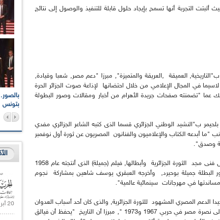
ث أثبتت التجربة أنها تسمح بإيجاد حلول قابلة للتنفيذ والوصول إلى نتائج
لتاريخية, العميقة ,العريقة والمتميزة", مبرزا "دعم مصر, شعبا وقيادة,
, لاسيما في المجال الإعلامي من خلال احتضانها لإذاعة صوت الجزائر الحرة
اعات الوطنية والجهوية
الإذاعة الجزائرية تقف دقيقة صمت ترحما على أرواح شهداء
اهيك عما "تضمنته صفحات جريدة الأهرام من أخبار ومقالات وصور البطولة
ر 2021
17 أكتوبر 1961
بتونس
بلحيمر ب"النشيد الوطني الجزائري قسما الذى كتبه الشاعر الجزائري مفدي
ب "ما أبدعه الكتاب والإعلاميون والفنانون المصريون عن ثورة أول نوفمبر
عة وصدق".
الأ
وفي هذا الشأن, ذكر وزير الاتصال أيضا ب"أهم عمل فنى مجد الثورة الجزائرية وأبطالها, فيلم (جميلة) الذى أنتجته عام 1958
دور البطلة جميلة بوحيرد, وأخرجه العبقري يوسف شاهين بمشاركة نجوم
مساندتها في مهرجانات سينمائية عالمية".
يدا الدعم المصري المشهود للثورة الجزائرية, والذى كان أحد أسباب العدوان
20 أبريل 2021 |
الثلاثي, عليها عام 1956". كما كانت الجزائر"سباقة الى نصرة مصر في حربي 1967 و1973 ", مبرزا أن التاريخ "يحفظ أن فيالق