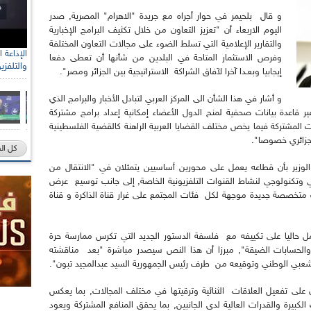
و قال بلحيمر في حوار أجراه مع جريدة "الاهرام" المصرية, صدر
اليوم الاربعاء أن "تعزيز التعاون من خلال تكثيف البرامج الإخبارية
والتقارير الإعلامية التي تسلط الضوء على مجالات التعاون المختلفة
وفرص الاستثمار المتاحة في البلدين من شأنها أن تعطى دفعا
والتلفزي
إيجابيا وبعـدا آخرا لآفاق الشراكة الاستراتيجية بين الجزائر ومصر".
و أشار في هذا الشأن الى المركز العربي لتبادل الأخبار والبرامج الذي
ر قاعدة بيانات صحفية لمنح الدول الأعضاء إمكانية إعداد برامج مشتركة
ات المشتركة فيما يخص مختلف القضايا العربية الراهنة كالقضية الفلسطينية
لجزائري خصوصا".
كل ال
 الوزير بأن قطاعه يعمل على محورين أساسيين يتمثلان في "الانتقال من
ني وتكنولوجي لنشاط القنوات التلفزيونية الخاصة, إلى جانب توسيع عرض
متخصصة جديدة موجهة لكل فئات المجتمع على غرار قناة الذاكرة و قناة
عمل حاليا على تكييفه مع فلسفة الدستور الجديد التي تكرس ممارسة حرة
ة والحسابات الضيقة", مبرزا أن هذا النص سيصدر مباشرة "بعد مناقشته
شعبي الوطني وتوقيعه من طرف رئيس الجمهورية السيد عبدالمجيد تبون".
ن على تفعيل العلاقات الثنائية وترقيتها في مختلف المجالات, بما يعكس
ت الكبيرة والقدرات العالية لدى الجانبين, بما يحقق المنافع المشتركة ويعود