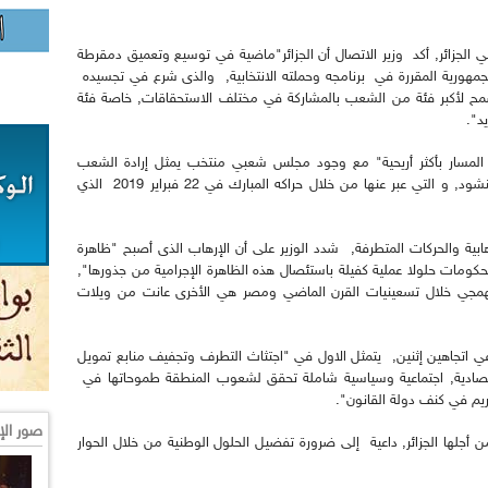
لجزائر, أكد وزير الاتصال أن الجزائر"ماضية في توسيع وتعميق دمقرطة
جمهورية المقررة في برنامجه وحملته الانتخابية, والذى شرع في تجسيده
سمح لأكبر فئة من الشعب بالمشاركة في مختلف الاستحقاقات, خاصة فئة
د".
 المسار بأكثر أريحية" مع وجود مجلس شعبي منتخب يمثل إرادة الشعب
الجزائري ويستجيب لآماله وطموحاته في التغيير المنشود, و التي عبر عنها من خلال حراكه المبارك في 22 فبراير 2019 الذي
هابية والحركات المتطرفة, شدد الوزير على أن الإرهاب الذى أصبح "ظاهرة
حكومات حلولا عملية كفيلة باستئصال هذه الظاهرة الإجرامية من جذورها",
الهمجي خلال تسعينيات القرن الماضي ومصر هي الأخرى عانت من ويلات
 في اتجاهين إثنين, يتمثل الاول في "اجتثاث التطرف وتجفيف منابع تمويل
قتصادية, اجتماعية وسياسية شاملة تحقق لشعوب المنطقة طموحاتها في
يم في كنف دولة القانون".
صور الإ
من أجلها الجزائر, داعية إلى ضرورة تفضيل الحلول الوطنية من خلال الحوار