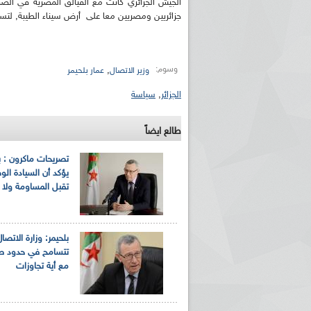
الجيش الجزائري كانت مع الفيالق المصرية في ال
جزائريين ومصريين معا على أرض سيناء الطيبة, ل
وسوم:
,
وزير الاتصال
عمار بلحيمر
الجزائر
,
سياسة
طالع ايضاً
تصريحات ماكرون : ب
يؤكد أن السيادة الوط
تقبل المساومة ولا 
بلحيمر: وزارة الاتصال
تتسامح في حدود صل
مع أية تجاوزات