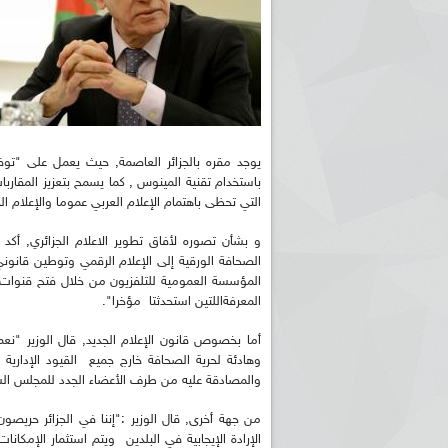
يوجد مقره بالجزائر العاصمة, حيث يعمل على "توفي
باستخدام تقنية المينوس , كما يسمح بتعزيز المقارب
التي تحظى باهتمام الإعلام العربي عموما والإعلام ا
و بشأن تصوره لأفاق تطوير الاعلام الجزائري, أكد
الصحافة الورقية إلى الإعلام الرقمي وتوطين قانو
المؤسسة العمومية للتلفزيون من خلال فتح قنوات 
المعرفةاللتين استحدثتا مؤخرا".
أما بخصوص قانون الإعلام الجديد, قال الوزير "ن
وهادئة لحرية الصحافة خارج جميع القيود الإداري
والمصادقة عليه من طرف الأعضاء الجدد للمجلس ال
من جهة أخرى, قال الوزير :"إننا في الجزائر حريصو
الإرادة الإيجابية في البلدين ويتم استثمار الإمكانا