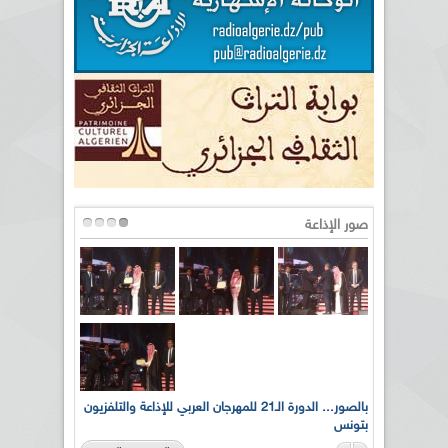
صور الإذاعة
لى أرواح
بالصور... الدورة الـ21 للمهرجان العربي للإذاعة والتلفزيون
بتونس