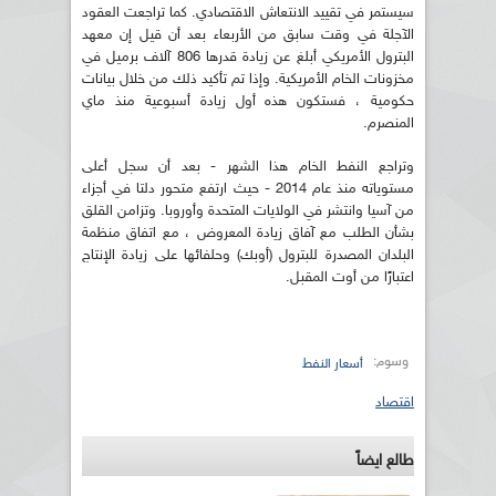
سيستمر في تقييد الانتعاش الاقتصادي. كما تراجعت العقود
الآجلة في وقت سابق من الأربعاء بعد أن قيل إن معهد
البترول الأمريكي أبلغ عن زيادة قدرها 806 آلاف برميل في
مخزونات الخام الأمريكية. وإذا تم تأكيد ذلك من خلال بيانات
حكومية ، فستكون هذه أول زيادة أسبوعية منذ ماي
المنصرم.
وتراجع النفط الخام هذا الشهر - بعد أن سجل أعلى
مستوياته منذ عام 2014 - حيث ارتفع متحور دلتا في أجزاء
من آسيا وانتشر في الولايات المتحدة وأوروبا. وتزامن القلق
بشأن الطلب مع آفاق زيادة المعروض ، مع اتفاق منظمة
البلدان المصدرة للبترول (أوبك) وحلفائها على زيادة الإنتاج
اعتبارًا من أوت المقبل.
وسوم:
أسعار النفط
اقتصاد
طالع ايضاً