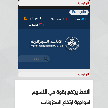
Français
آر أس أس
تويتر
فيسبوك
يوتيوب
‏بحث ‏
استمارة البحث
النفط يرتفع بقوة في الأسهم
لمواجهة ارتفاع المخزونات